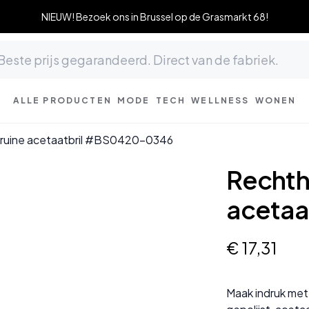
NIEUW! Bezoek ons in Brussel op de Grasmarkt 68!
ALLE PRODUCTEN
MODE
TECH
WELLNESS
WONEN
ruine acetaatbril #BS0420-0346
Rechth
acetaa
€
17
,
31
Maak indruk met 