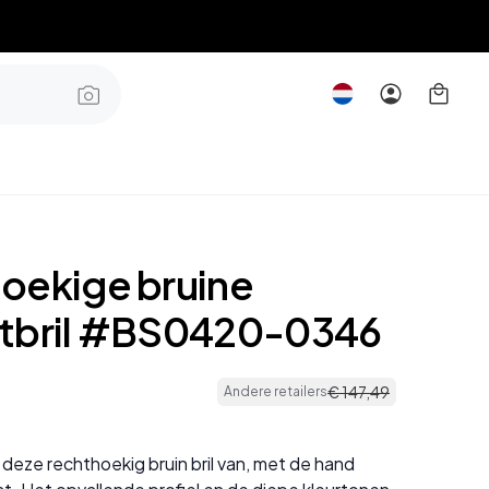
oekige bruine
tbril #BS0420-0346
€
147
,
49
Andere retailers
deze rechthoekig bruin bril van, met de hand