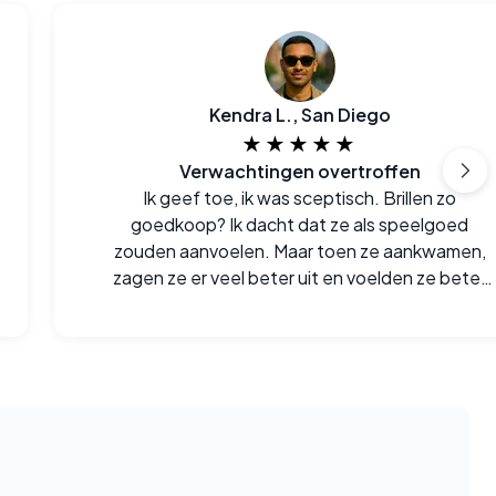
Kendra L., San Diego
★★★★★
Verwachtingen overtroffen
Ik geef toe, ik was sceptisch. Brillen zo
goedkoop? Ik dacht dat ze als speelgoed
zouden aanvoelen. Maar toen ze aankwamen,
zagen ze er veel beter uit en voelden ze beter
aan dan verwacht. Echt onder de indruk.