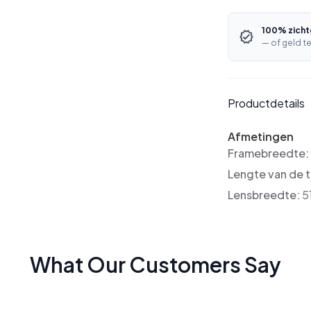
100% zicht
— of geld te
Productdetails
Afmetingen
Framebreedte
Lengte van de 
Lensbreedte:
5
What Our Customers Say