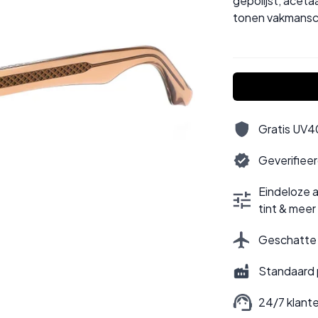
gepolijst, aceta
tonen vakmansc
Gratis UV40
Geverifiee
Eindeloze a
tint & meer
Geschatte l
Standaard 
24/7 klant