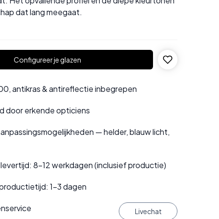
at. Het opvallende profiel en de diepe kleurtonen
hap dat lang meegaat.
Configureer je glazen
0, antikras & antireflectie inbegrepen
rd door erkende opticiens
anpassingsmogelijkheden — helder, blauw licht,
evertijd: 8–12 werkdagen (inclusief productie)
productietijd: 1–3 dagen
enservice
Livechat