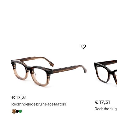
€
17
,
31
€
17
,
31
Rechthoekige bruine acetaatbril
Rechthoekige