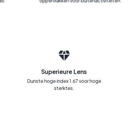
is.
oppervlakken voor buitenactiviteiten.
Superieure Lens
Dunste hoge index 1.67 voor hoge
sterktes.