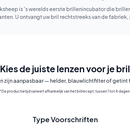
heep is 's werelds eerste brillenincubator die brill
ten. U ontvangt uw bril rechtstreeks van de fabriek,
Kies de juiste lenzen voor je bril
n zijn aanpasbaar — helder, blauwlichtfilter of getint
* De productietijd varieert afhankelijk van het brilrecept, tussen 1 tot 4 dagen
Type Voorschriften