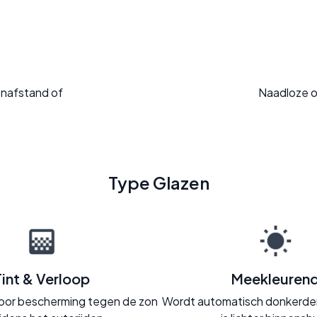
enafstand of
Naadloze o
Type Glazen
Tint & Verloop
Meekleuren
t voor bescherming tegen de zon
Wordt automatisch donkerder 