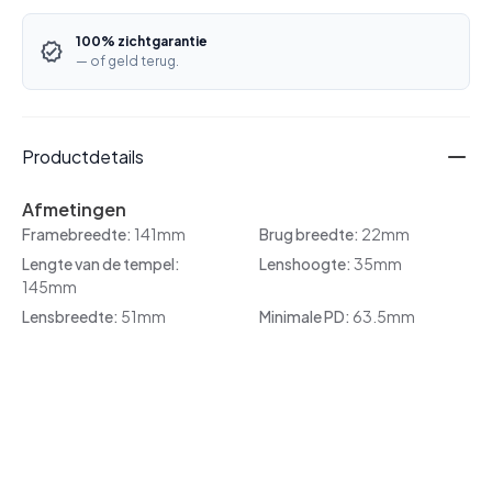
100% zichtgarantie
— of geld terug.
Productdetails
Afmetingen
Framebreedte:
141mm
Brug breedte:
22mm
Lengte van de tempel:
Lenshoogte:
35mm
145mm
Lensbreedte:
51mm
Minimale PD:
63.5mm