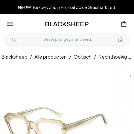
NIEUW! Bezoek ons in Brussel op de Grasmarkt 68!
Blacksheep
/
Alle producten
/
Optisch
/
Rechthoekig bruin acetaatglas #BS2607-0205