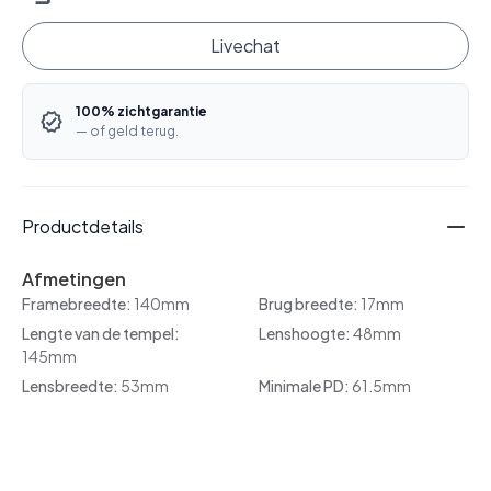
Livechat
100% zichtgarantie
— of geld terug.
Productdetails
Afmetingen
Framebreedte:
140mm
Brug breedte:
17mm
Lengte van de tempel:
Lenshoogte:
48mm
145mm
Lensbreedte:
53mm
Minimale PD:
61.5mm