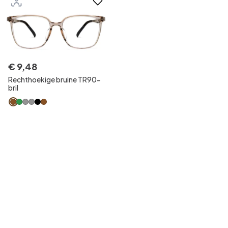
€
9
,
48
Rechthoekige bruine TR90-
bril