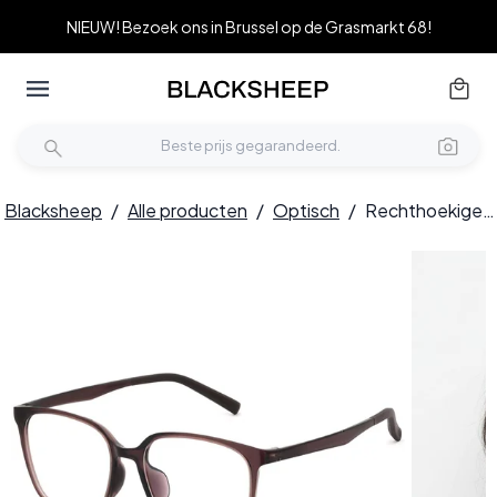
NIEUW! Bezoek ons in Brussel op de Grasmarkt 68!
Blacksheep
/
Alle producten
/
Optisch
/
Rechthoekige bruine TR90-bril #BS0620-0042