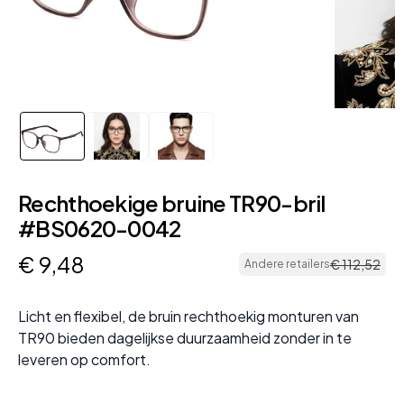
Rechthoekige bruine TR90-bril
#BS0620-0042
€
9
,
48
€
112
,
52
Andere retailers
Licht en flexibel, de bruin rechthoekig monturen van
TR90 bieden dagelijkse duurzaamheid zonder in te
leveren op comfort.