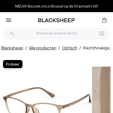
NIEUW! Bezoek ons in Brussel op de Grasmarkt 68!
Blacksheep
/
Alle producten
/
Optisch
/
Rechthoekige bruine TR90-bril #BS0620-0170
Probeer