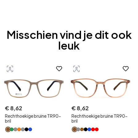
Misschien vind je dit ook
leuk
€
8
,
62
€
8
,
62
Rechthoekige bruine TR90-
Rechthoekige bruine TR90-
bril
bril