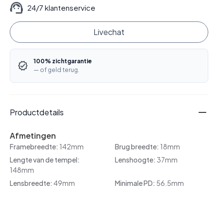
24/7 klantenservice
Livechat
100% zichtgarantie
— of geld terug.
Productdetails
Afmetingen
Framebreedte:
142mm
Brug breedte:
18mm
Lengte van de tempel:
Lenshoogte:
37mm
148mm
Lensbreedte:
49mm
Minimale PD:
56.5mm