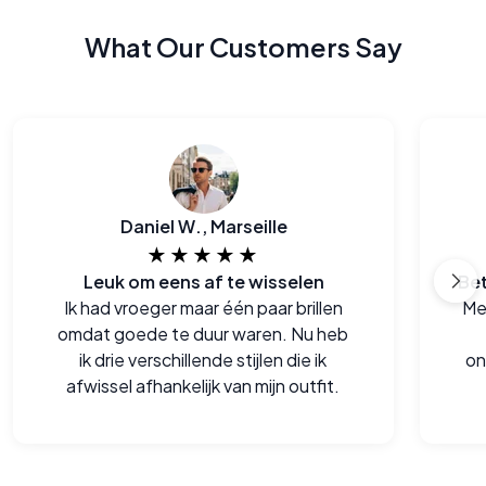
What Our Customers Say
Daniel W., Marseille
★★★★★
Leuk om eens af te wisselen
Ik had vroeger maar één paar brillen
Mee
omdat goede te duur waren. Nu heb
ik drie verschillende stijlen die ik
on
afwissel afhankelijk van mijn outfit.