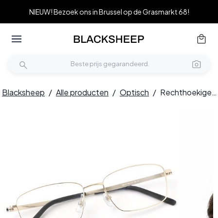
NIEUW! Bezoek ons in Brussel op de Grasmarkt 68!
Blacksheep
/
Alle producten
/
Optisch
/
Rechthoekige gouden titanium bril #BS2419-0051