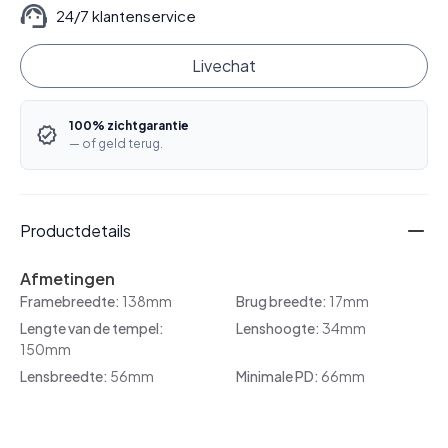
24/7 klantenservice
Livechat
100% zichtgarantie
— of geld terug.
Productdetails
Afmetingen
Framebreedte:
138mm
Brug breedte:
17mm
Lengte van de tempel:
Lenshoogte:
34mm
150mm
Lensbreedte:
56mm
Minimale PD:
66mm