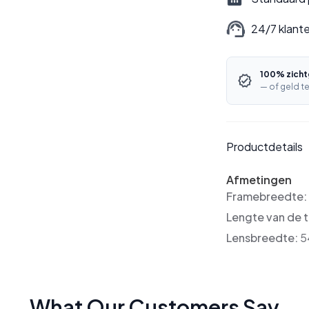
24/7 klant
100% zicht
— of geld te
Productdetails
Afmetingen
Framebreedte
Lengte van de 
Lensbreedte:
5
What Our Customers Say