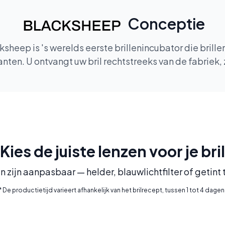
Conceptie
heep is 's werelds eerste brillenincubator die brill
ten. U ontvangt uw bril rechtstreeks van de fabriek,
Kies de juiste lenzen voor je bril
n zijn aanpasbaar — helder, blauwlichtfilter of getint
* De productietijd varieert afhankelijk van het brilrecept, tussen 1 tot 4 dagen