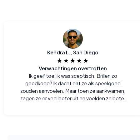
Kendra L., San Diego
★★★★★
Verwachtingen overtroffen
Ik geef toe, ik was sceptisch. Brillen zo
goedkoop? Ik dacht dat ze als speelgoed
zouden aanvoelen. Maar toen ze aankwamen,
zagen ze er veel beter uit en voelden ze beter
aan dan verwacht. Echt onder de indruk.