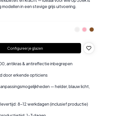
exibiliteit en kracht — ideaal voor wie op zoek is
 modellen in een stevige grijs uitvoering.
Configureer je glazen
0, antikras & antireflectie inbegrepen
rd door erkende opticiens
anpassingsmogelijkheden — helder, blauw licht,
evertijd: 8–12 werkdagen (inclusief productie)
productietijd: 1–3 dagen