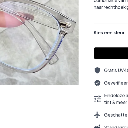
combinatie van fl
naar rechthoekig
Kies een kleur
Gratis UV40
Geverifiee
Eindeloze a
tint & meer
Geschatte l
Standaard 