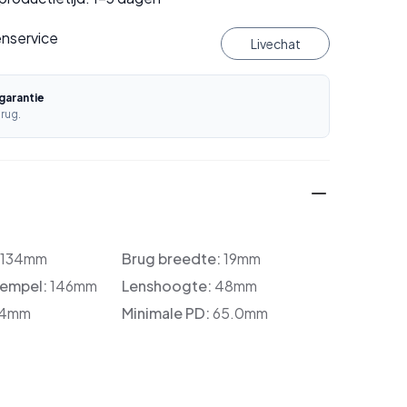
enservice
Livechat
garantie
rug.
:
134mm
Brug breedte:
19mm
tempel:
146mm
Lenshoogte:
48mm
4mm
Minimale PD:
65.0mm