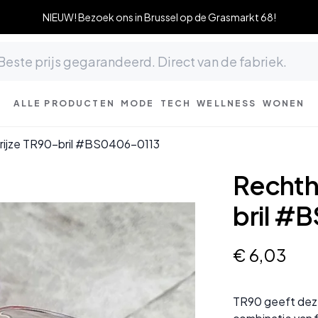
NIEUW! Bezoek ons in Brussel op de Grasmarkt 68!
ALLE PRODUCTEN
MODE
TECH
WELLNESS
WONEN
rijze TR90-bril #BS0406-0113
Rechth
bril #
€
6
,
03
TR90 geeft deze