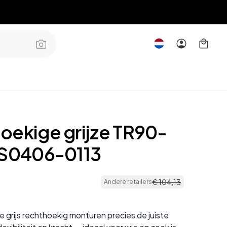
oekige grijze TR90-
BS0406-0113
€
104
,
13
Andere retailers
 grijs rechthoekig monturen precies de juiste