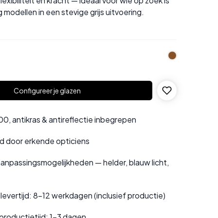
exibiliteit en kracht — ideaal voor wie op zoek is
 modellen in een stevige grijs uitvoering.
Configureer je glazen
0, antikras & antireflectie inbegrepen
rd door erkende opticiens
anpassingsmogelijkheden — helder, blauw licht,
evertijd: 8–12 werkdagen (inclusief productie)
productietijd: 1–3 dagen