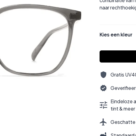
combinatie van fl
naar rechthoekig
Kies een kleur
Gratis UV40
Geverifiee
Eindeloze a
tint & meer
Geschatte l
Standaard 