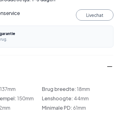
enservice
Livechat
garantie
rug.
:
137mm
Brug breedte:
18mm
tempel:
150mm
Lenshoogte:
44mm
2mm
Minimale PD:
61mm