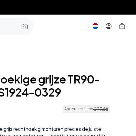
oekige grijze TR90-
BS1924-0329
€
77
,
88
Andere retailers
 grijs rechthoekig monturen precies de juiste