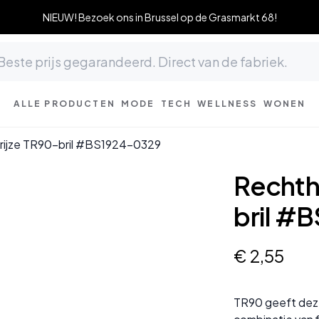
NIEUW! Bezoek ons in Brussel op de Grasmarkt 68!
ALLE PRODUCTEN
MODE
TECH
WELLNESS
WONEN
rijze TR90-bril #BS1924-0329
Rechth
bril #
€
2
,
55
TR90 geeft deze