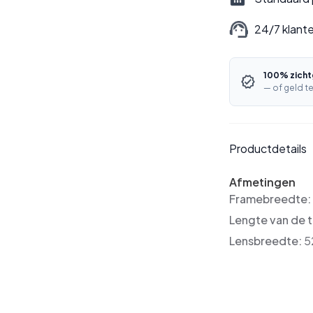
24/7 klant
100% zicht
— of geld te
Productdetails
Afmetingen
Framebreedte
Lengte van de 
Lensbreedte:
5