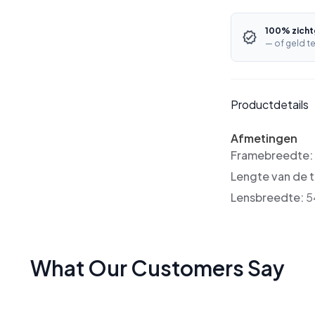
100% zicht
— of geld te
Productdetails
Afmetingen
Framebreedte
Lengte van de 
Lensbreedte:
5
What Our Customers Say