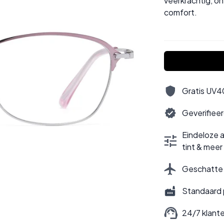
veerkrachtig, on
comfort.
Gratis UV40
Geverifiee
Eindeloze a
tint & meer
Geschatte l
Standaard 
24/7 klant