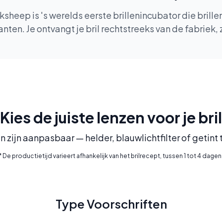
heep is 's werelds eerste brillenincubator die brill
en. Je ontvangt je bril rechtstreeks van de fabriek
Kies de juiste lenzen voor je bril
n zijn aanpasbaar — helder, blauwlichtfilter of getint
* De productietijd varieert afhankelijk van het brilrecept, tussen 1 tot 4 dagen
Type Voorschriften