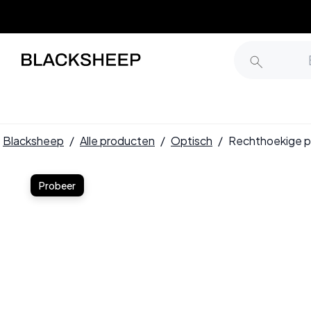
Blacksheep
/
Alle producten
/
Optisch
/
Rechthoekige pa
Probeer