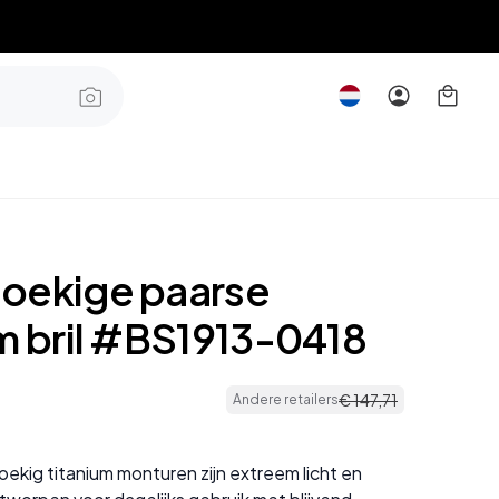
oekige paarse
um bril #BS1913-0418
€
147
,
71
Andere retailers
ekig titanium monturen zijn extreem licht en