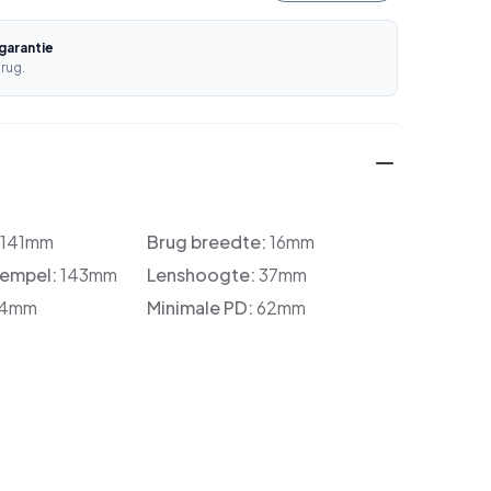
garantie
rug.
:
141mm
Brug breedte:
16mm
tempel:
143mm
Lenshoogte:
37mm
4mm
Minimale PD:
62mm