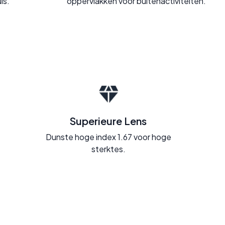
is.
oppervlakken voor buitenactiviteiten.
Superieure Lens
Dunste hoge index 1.67 voor hoge
sterktes.