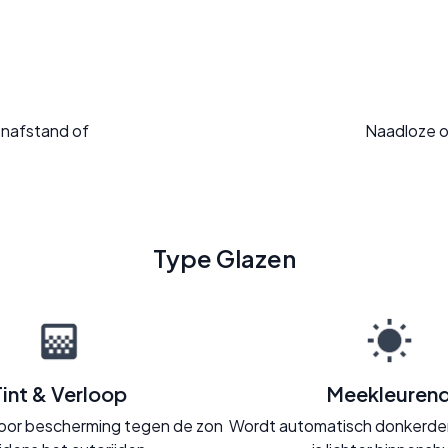
enafstand of
Naadloze o
Type Glazen
Tint & Verloop
Meekleuren
t voor bescherming tegen de zon
Wordt automatisch donkerder 