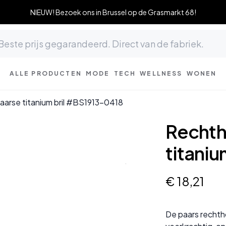
NIEUW! Bezoek ons in Brussel op de Grasmarkt 68!
ALLE PRODUCTEN
MODE
TECH
WELLNESS
WONEN
arse titanium bril #BS1913-0418
Rechth
titani
€
18
,
21
De paars rechtho