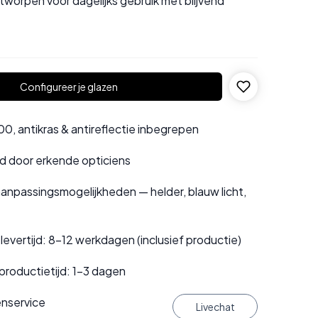
tworpen voor dagelijks gebruik met blijvend
Configureer je glazen
0, antikras & antireflectie inbegrepen
rd door erkende opticiens
anpassingsmogelijkheden — helder, blauw licht,
evertijd: 8–12 werkdagen (inclusief productie)
productietijd: 1–3 dagen
enservice
Livechat