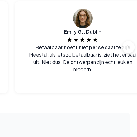
Emily G., Dublin
★★★★★
Betaalbaar hoeft niet per se saai te zijn
Meestal, als iets zo betaalbaar is, ziet het er saai
uit. Niet dus. De ontwerpen zijn echt leuk en
modern.