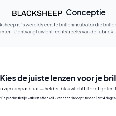
Conceptie
heep is 's werelds eerste brillenincubator die brill
ten. U ontvangt uw bril rechtstreeks van de fabriek,
Kies de juiste lenzen voor je bril
n zijn aanpasbaar — helder, blauwlichtfilter of getint
* De productietijd varieert afhankelijk van het brilrecept, tussen 1 tot 4 dagen