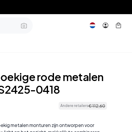
oekige rode metalen
BS2425-0418
€
112
,
60
Andere retailers
ekig metalen monturen zijn ontworpen voor