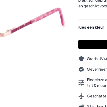
praktisch gebrui
en geschikt voor
Kies een kleur
Gratis UV40
Geverifiee
Eindeloze a
tint & meer
Geschatte l
Standaard 