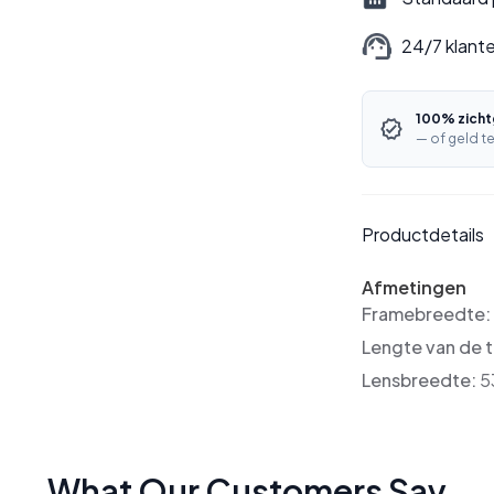
24/7 klant
100% zicht
— of geld te
Productdetails
Afmetingen
Framebreedte
Lengte van de 
Lensbreedte:
5
What Our Customers Say