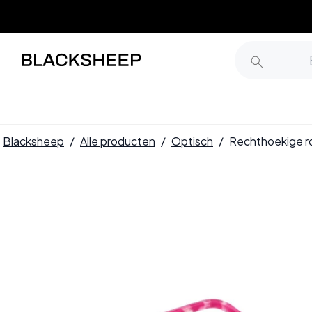
Blacksheep
/
Alle producten
/
Optisch
/
Rechthoekige r