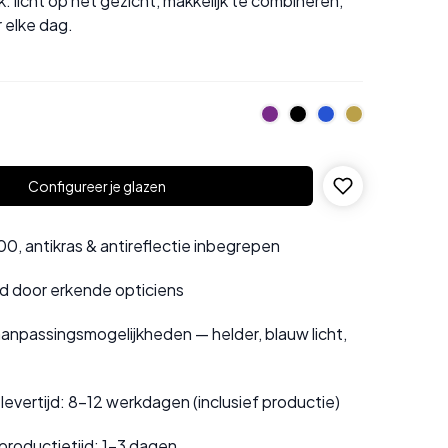
k: licht op het gezicht, makkelijk te combineren,
 elke dag.
Configureer je glazen
0, antikras & antireflectie inbegrepen
rd door erkende opticiens
anpassingsmogelijkheden — helder, blauw licht,
evertijd: 8–12 werkdagen (inclusief productie)
productietijd: 1–3 dagen