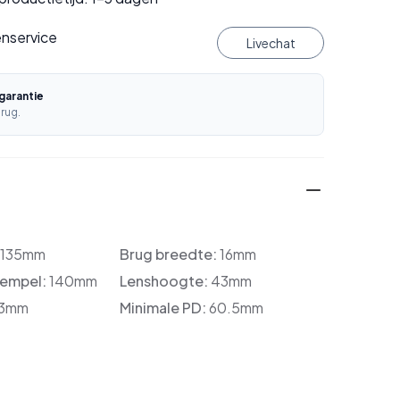
enservice
Livechat
garantie
rug.
:
135mm
Brug breedte:
16mm
tempel:
140mm
Lenshoogte:
43mm
3mm
Minimale PD:
60.5mm