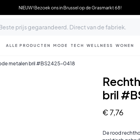
NIEUW! Bezoek ons in Brussel op de Grasmarkt 68!
ALLE PRODUCTEN
MODE
TECH
WELLNESS
WONEN
ode metalen bril #BS2425-0418
Rechth
bril #
€
7
,
76
De rood rechtho