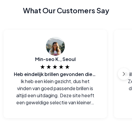
What Our Customers Say
Min-seo K., Seoul
★★★★★
Heb eindelijk brillen gevonden die zowel bij me passen als ook goed zijn voor de portemonee
Ik heb een klein gezicht, dus het
Ze
vinden van goed passende brillen is
d
altijd een uitdaging. Deze site heeft
een geweldige selectie van kleinere
monturen die me echt goed staan.