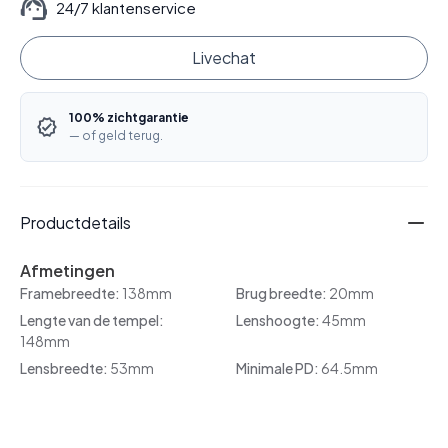
24/7 klantenservice
Livechat
100% zichtgarantie
— of geld terug.
Productdetails
Afmetingen
Framebreedte:
138mm
Brug breedte:
20mm
Lengte van de tempel:
Lenshoogte:
45mm
148mm
Lensbreedte:
53mm
Minimale PD:
64.5mm