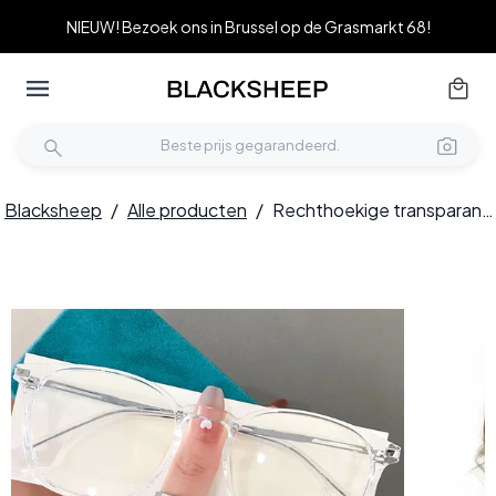
NIEUW! Bezoek ons in Brussel op de Grasmarkt 68!
Blacksheep
/
Alle producten
/
Rechthoekige transparante TR90-bril #BS0406-0594