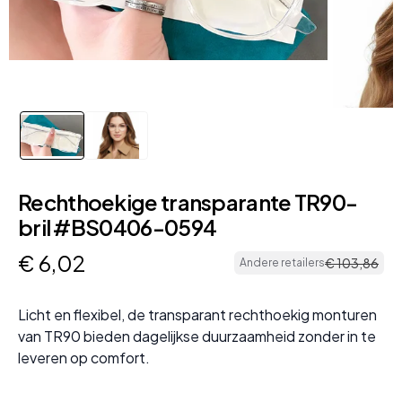
Rechthoekige transparante TR90-
bril #BS0406-0594
€
6
,
02
€
103
,
86
Andere retailers
Licht en flexibel, de transparant rechthoekig monturen
van TR90 bieden dagelijkse duurzaamheid zonder in te
leveren op comfort.