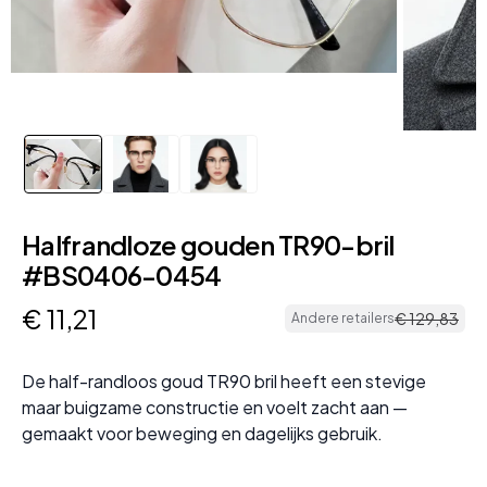
Halfrandloze gouden TR90-bril
#BS0406-0454
€
11
,
21
€
129
,
83
Andere retailers
De half-randloos goud TR90 bril heeft een stevige
maar buigzame constructie en voelt zacht aan —
gemaakt voor beweging en dagelijks gebruik.