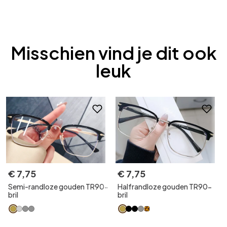
Misschien vind je dit ook
leuk
€
7
,
75
€
7
,
75
Semi-randloze gouden TR90-
Halfrandloze gouden TR90-
bril
bril