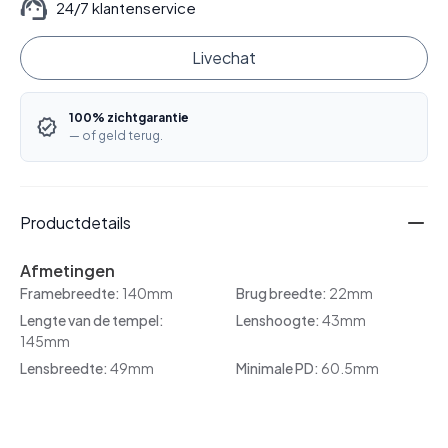
24/7 klantenservice
Livechat
100% zichtgarantie
— of geld terug.
Productdetails
Afmetingen
Framebreedte:
140mm
Brug breedte:
22mm
Lengte van de tempel:
Lenshoogte:
43mm
145mm
Lensbreedte:
49mm
Minimale PD:
60.5mm