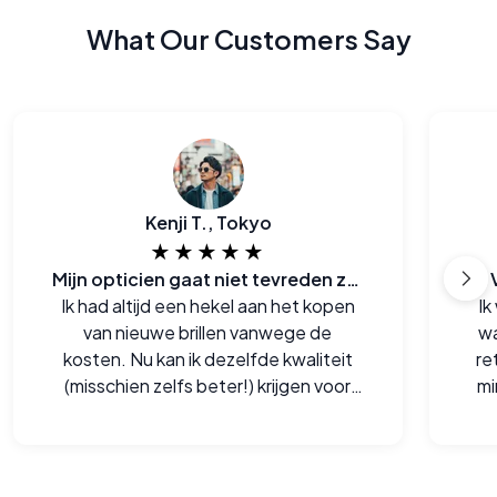
What Our Customers Say
Kenji T., Tokyo
★★★★★
Mijn opticien gaat niet tevreden zijn met deze website
Ik had altijd een hekel aan het kopen
Ik
van nieuwe brillen vanwege de
wa
kosten. Nu kan ik dezelfde kwaliteit
re
(misschien zelfs beter!) krijgen voor
mi
een meer dan half de prijs.