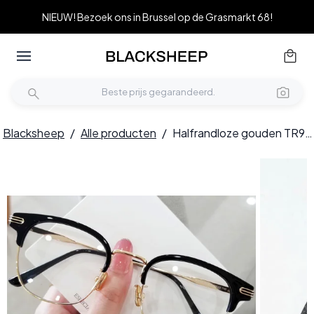
NIEUW! Bezoek ons in Brussel op de Grasmarkt 68!
Blacksheep
/
Alle producten
/
Halfrandloze gouden TR90-bril #BS0406-0454