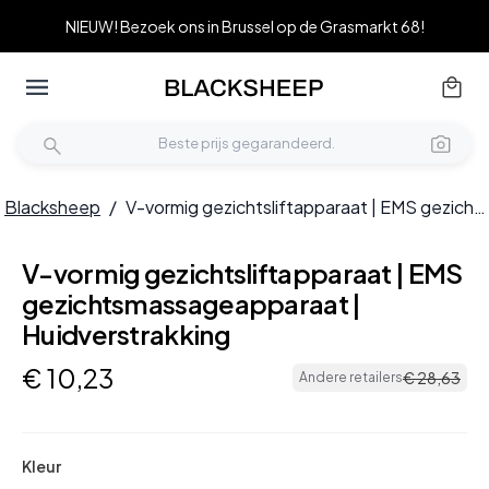
NIEUW! Bezoek ons in Brussel op de Grasmarkt 68!
Blacksheep
/
V-vormig gezichtsliftapparaat | EMS gezichtsmassageapparaat | Huidverstrakking
V-vormig gezichtsliftapparaat | EMS
gezichtsmassageapparaat |
Huidverstrakking
€
10
,
23
€
28
,
63
Andere retailers
Kleur