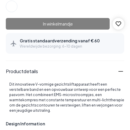
In winkelmandje
Gratis standaardverzending vanaf € 60
Wereldwijde bezorging: 6–10 dagen
Productdetails
Dit innovatieve V-vormige gezichtsliftapparaat heeft een
verstelbare band en een opvouwbaar ontwerp voor een perfecte
pasvorm. Het combineert EMS-microstroompjes, een
warmtekompres met constante temperatuur en multi-lichttherapie
om de gezichtscontouren te verstevigen, liften en verjongen voor
een jeugdige uitstraling.
Design Information