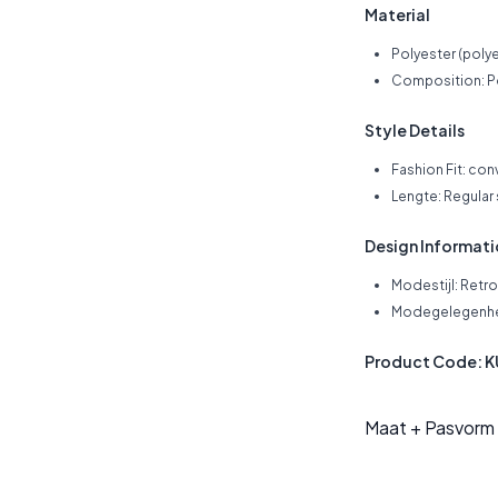
Material
Polyester (polye
Composition: P
Style Details
Fashion Fit: con
Lengte: Regular
Design Informat
Modestijl: Retr
Modegelegenhei
Product Code: 
Maat + Pasvorm