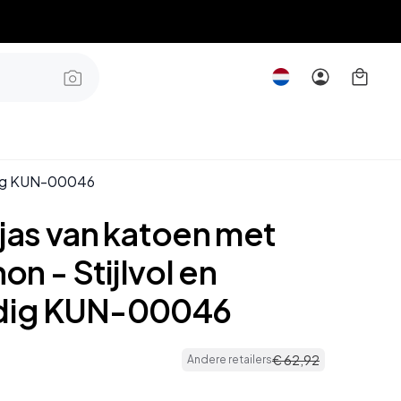
jdig KUN-00046
as van katoen met
n - Stijlvol en
jdig KUN-00046
€
62
,
92
Andere retailers