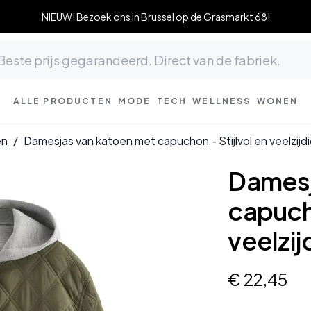
NIEUW! Bezoek ons in Brussel op de Grasmarkt 68!
ALLE PRODUCTEN
MODE
TECH
WELLNESS
WONEN
en
/
Damesjas van katoen met capuchon - Stijlvol en veelzi
Damesj
capucho
veelzi
€
22
,
45