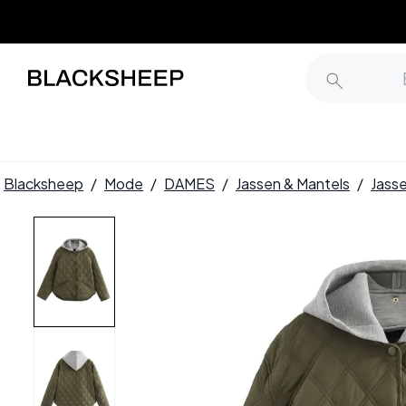
Blacksheep
/
Mode
/
DAMES
/
Jassen & Mantels
/
Jass