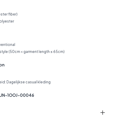
ster fiber)
olyester
ventional
 style (50cm < garment length ≤ 65cm)
ion
o
d: Dagelijkse casual kleding
KUN-1OOJ-00046