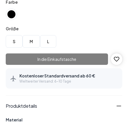
Farbe
Größe
S
M
L
In die Einkaufstasche
Kostenloser Standardversand ab 60 €
Weltweiter Versand: 6–10 Tage
Produktdetails
Material