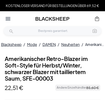
KOSTENLOSER VERSAND FÜR BESTELLUNGEN ÜBER 69,52 €
Blacksheep
/
Mode
/
DAMEN
/
Neuheiten
/
Amerikanischer Retro-Blazer im Soft-Style für Herbst/Winter, schwarzer Blazer mit tailliertem Saum, SFE-00003
Amerikanischer Retro-Blazer im
Soft-Style für Herbst/Winter,
schwarzer Blazer mit tailliertem
Saum, SFE-00003
22
,
51
€
85
,
60
€
Andere Einzelhändler