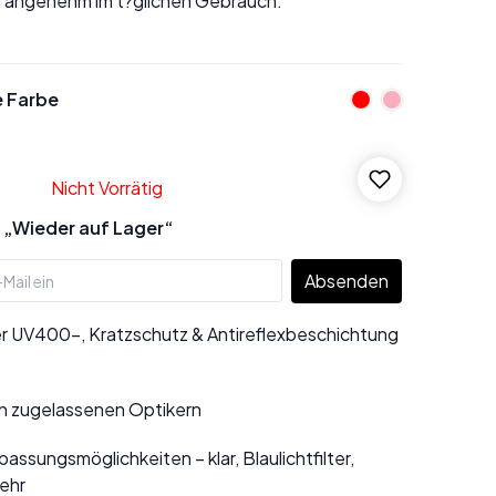
 angenehm im t?glichen Gebrauch.
e Farbe
Nicht Vorrätig
 „Wieder auf Lager“
Absenden
r UV400-, Kratzschutz & Antireflexbeschichtung
n zugelassenen Optikern
assungsmöglichkeiten – klar, Blaulichtfilter,
ehr