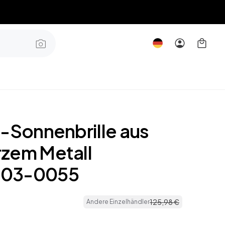
n-Sonnenbrille aus
zem Metall
03-0055
125
,
98
€
Andere Einzelhändler