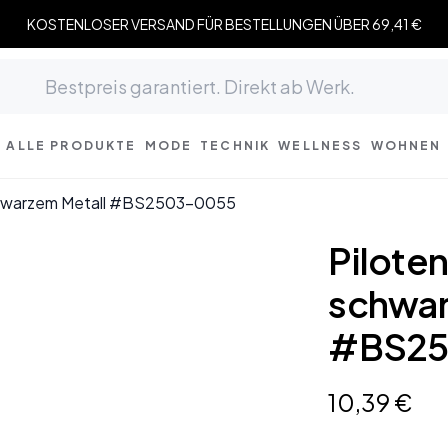
KOSTENLOSER VERSAND FÜR BESTELLUNGEN ÜBER 69,41 €
ALLE PRODUKTE
MODE
TECHNIK
WELLNESS
WOHNEN
schwarzem Metall #BS2503-0055
Pilote
schwar
#BS25
10
,
39
€