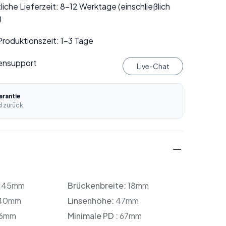
liche Lieferzeit: 8–12 Werktage (einschließlich
)
roduktionszeit: 1–3 Tage
ensupport
Live-Chat
rantie
 zurück.
145mm
Brückenbreite:
18mm
40mm
Linsenhöhe:
47mm
6mm
Minimale PD :
67mm