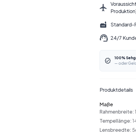
Voraussicht
Produktion
Standard-P
24/7 Kund
100% Sehga
— oder Geld
Produktdetails
Maße
Rahmenbreite:
Tempellänge:
1
Lensbreedte:
5