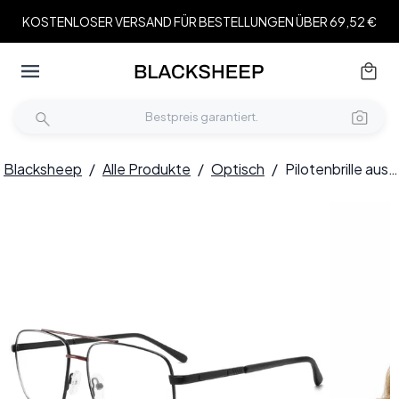
KOSTENLOSER VERSAND FÜR BESTELLUNGEN ÜBER 69,52 €
Blacksheep
/
Alle Produkte
/
Optisch
/
Pilotenbrille aus rotem Metall #BS2425-0227