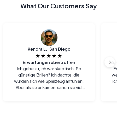
What Our Customers Say
Kendra L., San Diego
★★★★★
Erwartungen übertroffen
Ich gebe zu, ich war skeptisch. So
Fr
günstige Brillen? Ich dachte, die
we
würden sich wie Spielzeug anfühlen.
ic
Aber als sie ankamen, sahen sie viel
besser aus und fühlten sich besser an,
als ich erwartet hatte. Echt
beeindruckt.