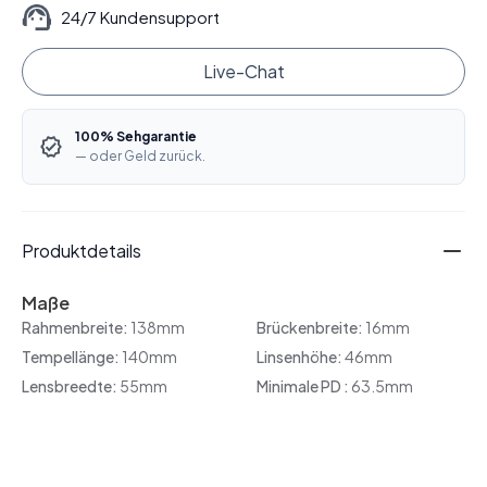
24/7 Kundensupport
Live-Chat
100% Sehgarantie
— oder Geld zurück.
Produktdetails
Maße
Rahmenbreite:
138mm
Brückenbreite:
16mm
Tempellänge:
140mm
Linsenhöhe:
46mm
Lensbreedte:
55mm
Minimale PD :
63.5mm