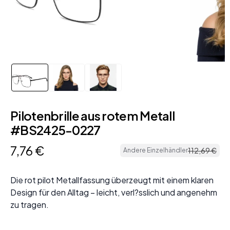
Pilotenbrille aus rotem Metall
#BS2425-0227
7
,
76
€
112
,
69
€
Andere Einzelhändler
Die rot pilot Metallfassung überzeugt mit einem klaren
Design für den Alltag – leicht, verl?sslich und angenehm
zu tragen.