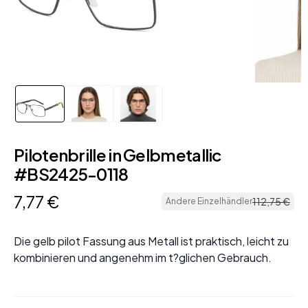
Pilotenbrille in Gelbmetallic
#BS2425-0118
7
,
77
€
112
,
75
€
Andere Einzelhändler
Die gelb pilot Fassung aus Metall ist praktisch, leicht zu
kombinieren und angenehm im t?glichen Gebrauch.