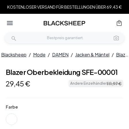
KOSTENLOSER VERSAND FÜR BESTELLUNGEN ÜBER 69,43 €
Blacksheep
/
Mode
/
DAMEN
/
Jacken & Mäntel
/
Blazer
Blazer Oberbekleidung SFE-00001
29
,
45
€
111
,
97
€
Andere Einzelhändler
Farbe