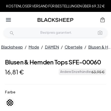
KOSTENLOSER VERSAND FÜR BESTELLUNGEN ÜBER 69,32 €
Blacksheep
/
Mode
/
DAMEN
/
Oberteile
/
Blusen & Hemden
Blusen & Hemden Tops SFE-00060
16
,
81
€
63
,
95
€
Andere Einzelhändler
Farbe