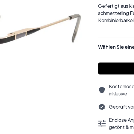
Gefertigt aus kl
schmetterling F
Kombinierbarkeit
Wählen Sie ein
Kostenlose
inklusive
Geprüft vo
Endlose Anp
getönt & m