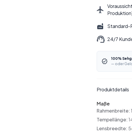
Voraussicht
Produktion
Standard-P
24/7 Kund
100% Sehga
— oder Geld
Produktdetails
Maße
Rahmenbreite:
Tempellänge:
1
Lensbreedte:
5