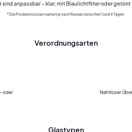
 sind anpassbar – klar, mit Blaulichtfilter oder getön
* Die Produktionszeit variiert je nach Rezept zwischen 1 und 4 Tagen.
Verordnungsarten
l- oder
Nahtloser Übe
Glastypen