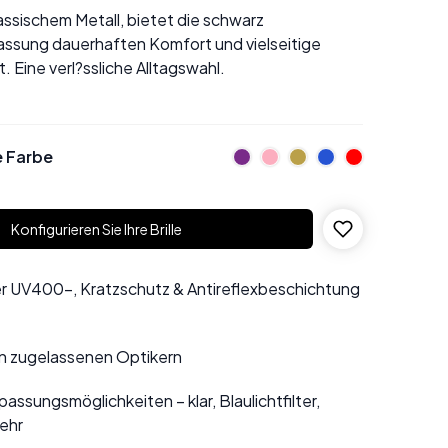
assischem Metall, bietet die schwarz
assung dauerhaften Komfort und vielseitige
. Eine verl?ssliche Alltagswahl.
e Farbe
Konfigurieren Sie Ihre Brille
r UV400-, Kratzschutz & Antireflexbeschichtung
n zugelassenen Optikern
assungsmöglichkeiten – klar, Blaulichtfilter,
ehr