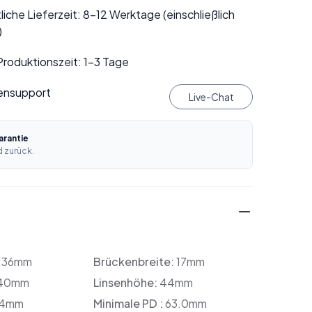
liche Lieferzeit: 8–12 Werktage (einschließlich
)
roduktionszeit: 1–3 Tage
ensupport
Live-Chat
rantie
 zurück.
136mm
Brückenbreite:
17mm
40mm
Linsenhöhe:
44mm
4mm
Minimale PD :
63.0mm