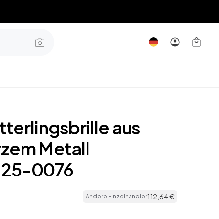
erlingsbrille aus
zem Metall
25-0076
112
,
64
€
Andere Einzelhändler