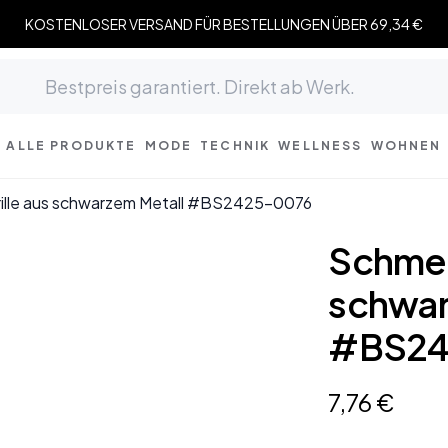
KOSTENLOSER VERSAND FÜR BESTELLUNGEN ÜBER 69,34 €
ALLE PRODUKTE
MODE
TECHNIK
WELLNESS
WOHNEN
rille aus schwarzem Metall #BS2425-0076
Schmett
schwar
#BS24
7
,
76
€