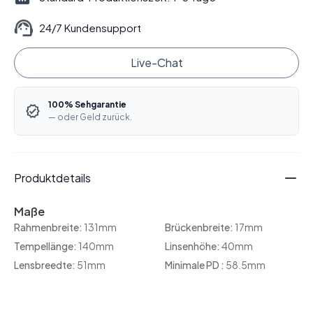
24/7 Kundensupport
Live-Chat
100% Sehgarantie
— oder Geld zurück.
Produktdetails
Maße
Rahmenbreite:
131mm
Brückenbreite:
17mm
Tempellänge:
140mm
Linsenhöhe:
40mm
Lensbreedte:
51mm
Minimale PD :
58.5mm