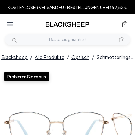
KOSTENLOSER VERSAND FÜR BESTELLUNGEN ÜBER 69,52 €
Blacksheep
/
Alle Produkte
/
Optisch
/
Schmetterlingsblaue Metallbrille #BS2425-0485
Probieren Sie es aus