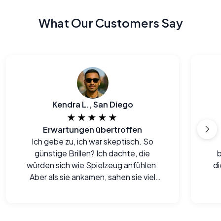
What Our Customers Say
Kendra L., San Diego
★★★★★
Erwartungen übertroffen
Ich gebe zu, ich war skeptisch. So
günstige Brillen? Ich dachte, die
würden sich wie Spielzeug anfühlen.
di
Aber als sie ankamen, sahen sie viel
besser aus und fühlten sich besser an,
als ich erwartet hatte. Echt
beeindruckt.