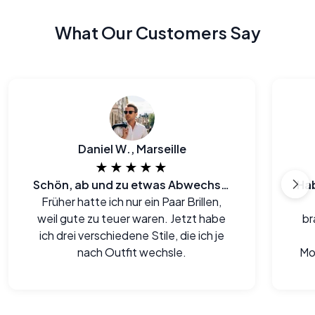
What Our Customers Say
Daniel W., Marseille
★★★★★
Schön, ab und zu etwas Abwechslung zu haben
Früher hatte ich nur ein Paar Brillen,
weil gute zu teuer waren. Jetzt habe
br
ich drei verschiedene Stile, die ich je
nach Outfit wechsle.
Mo