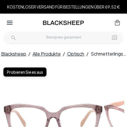
KOSTENLOSER VERSAND FÜR BESTELLUNGEN ÜBER 69,52 €
Blacksheep
/
Alle Produkte
/
Optisch
/
Schmetterlingsbraune Acetatgläser #BS2425-0675
Probieren Sie es aus