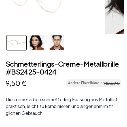
Schmetterlings-Creme-Metallbrille
#BS2425-0424
9
,
50
€
112
,
69
€
Andere Einzelhändler
Die cremefarben schmetterling Fassung aus Metall ist
praktisch, leicht zu kombinieren und angenehm im t?
glichen Gebrauch.