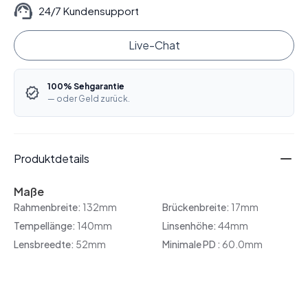
24/7 Kundensupport
Live-Chat
100% Sehgarantie
— oder Geld zurück.
Produktdetails
Maße
Rahmenbreite:
132mm
Brückenbreite:
17mm
Tempellänge:
140mm
Linsenhöhe:
44mm
Lensbreedte:
52mm
Minimale PD :
60.0mm