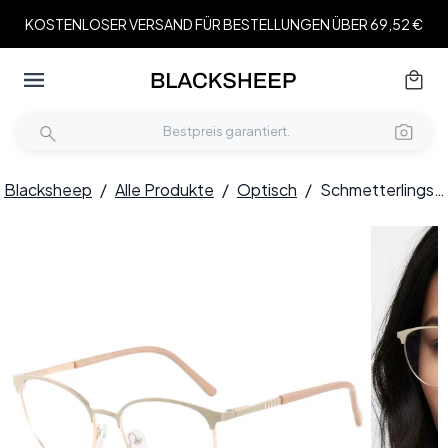
KOSTENLOSER VERSAND FÜR BESTELLUNGEN ÜBER 69,52 €
Blacksheep
/
Alle Produkte
/
Optisch
/
Schmetterlings-Creme-Metallbrille #BS2425-0424