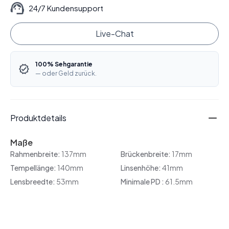
24/7 Kundensupport
Live-Chat
100% Sehgarantie
— oder Geld zurück.
Produktdetails
Maße
Rahmenbreite:
137mm
Brückenbreite:
17mm
Tempellänge:
140mm
Linsenhöhe:
41mm
Lensbreedte:
53mm
Minimale PD :
61.5mm