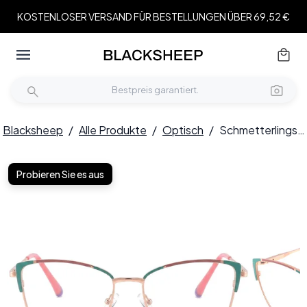
KOSTENLOSER VERSAND FÜR BESTELLUNGEN ÜBER 69,52 €
Blacksheep
/
Alle Produkte
/
Optisch
/
Schmetterlingsgrüne Metallbrille #BS2425-0557
Probieren Sie es aus