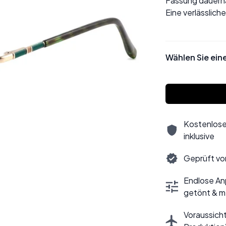
Fassung dauerha
Eine verlässlich
Wählen Sie ein
Kostenlose
inklusive
Geprüft vo
Endlose Anp
getönt & m
Voraussicht