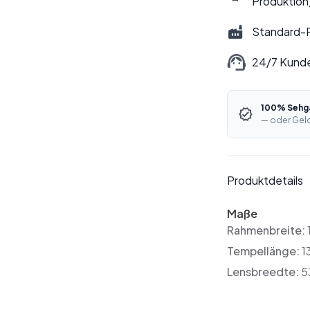
Produktion
Standard-P
24/7 Kund
100% Sehga
— oder Geld
Produktdetails
Maße
Rahmenbreite:
Tempellänge:
1
Lensbreedte:
5