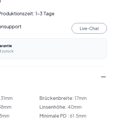
)
roduktionszeit: 1–3 Tage
ensupport
Live-Chat
rantie
 zurück.
131mm
Brückenbreite:
17mm
38mm
Linsenhöhe:
40mm
3mm
Minimale PD :
61.5mm