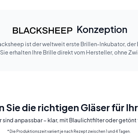
Konzeption
cksheep ist der weltweit erste Brillen-Inkubator, der 
ie erhalten Ihre Brille direkt vom Hersteller, ohne Z
Sie die richtigen Gläser für Ihr
 sind anpassbar – klar, mit Blaulichtfilter oder getön
* Die Produktionszeit variiert je nach Rezept zwischen 1 und 4 Tagen.