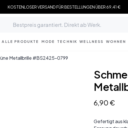
KOSTENLOSER VERSAND FÜR BESTELLUNGEN ÜBER 69,41 €
ALLE PRODUKTE
MODE
TECHNIK
WELLNESS
WOHNEN
rüne Metallbrille #BS2425-0799
Schmet
Metall
6
,
90
€
Gefertigt aus kl