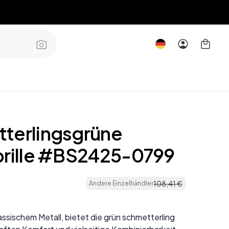
terlingsgrüne
brille #BS2425-0799
108
,
41
€
Andere Einzelhändler
assischem Metall, bietet die grün schmetterling