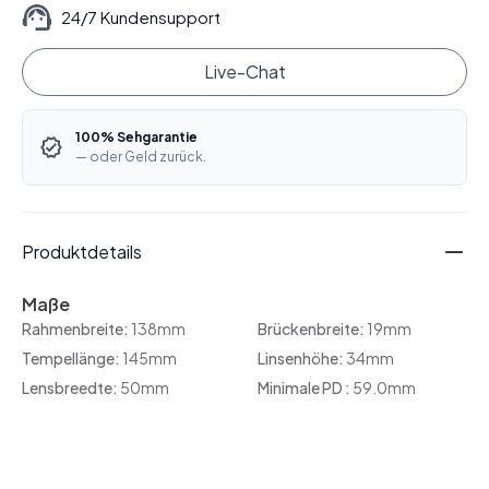
24/7 Kundensupport
Live-Chat
100% Sehgarantie
— oder Geld zurück.
Produktdetails
Maße
Rahmenbreite:
138mm
Brückenbreite:
19mm
Tempellänge:
145mm
Linsenhöhe:
34mm
Lensbreedte:
50mm
Minimale PD :
59.0mm