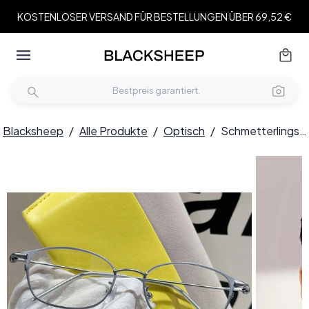
KOSTENLOSER VERSAND FÜR BESTELLUNGEN ÜBER 69,52 €
Blacksheep
/
Alle Produkte
/
Optisch
/
Schmetterlingsbrille aus silbernem Metall #BS1924-0055