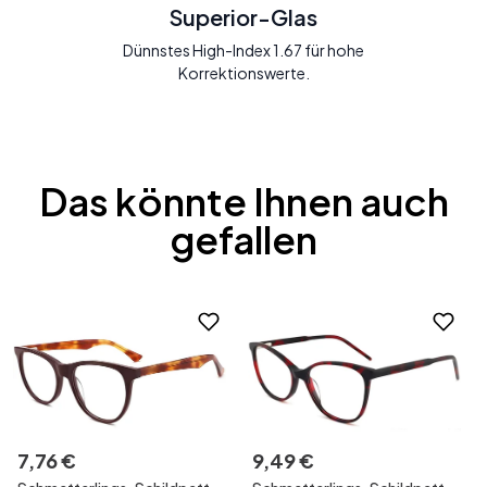
Superior-Glas
Dünnstes High-Index 1.67 für hohe
Korrektionswerte.
Das könnte Ihnen auch
gefallen
7
,
76
€
9
,
49
€