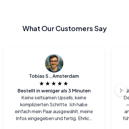
What Our Customers Say
Tobias S., Amsterdam
★★★★★
Bestellt in weniger als 3 Minuten
Fü
Keine seltsamen Upsells, keine
De
komplizierten Schritte. Ich habe
—
einfach mein Paar ausgewählt, meine
an
Infos eingegeben und fertig. Ehrlich
füh
gesagt, einer der einfachsten Online-