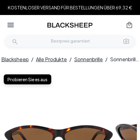
KOSTENLOSER VERSAND FÜR BESTELLUNGEN ÜBER 69,32 €
Blacksheep
/
Alle Produkte
/
Sonnenbrille
/
Sonnenbrille aus Acetat mit Schmetterlingsmuster in Schildpattoptik #BS522-0260
Probieren Sie es aus