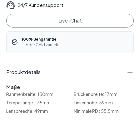
24/7 Kundensupport
Live-Chat
100% Sehgarantie
— oder Geld zurück.
Produktdetails
Maße
Rahmenbreite:
130mm
Brückenbreite:
17mm
Tempellänge:
135mm
Linsenhöhe:
39mm
Lensbreedte:
49mm
Minimale PD :
55.5mm