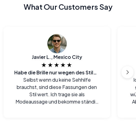
What Our Customers Say
Javier L., Mexico City
★★★★★
Habe die Brille nur wegen des Stils gekauft
Selbst wenn du keine Sehhilfe
I
brauchst, sind diese Fassungen den
Stil wert. Ich trage sie als
wü
Modeaussage und bekomme ständig
A
Komplimente.
bes