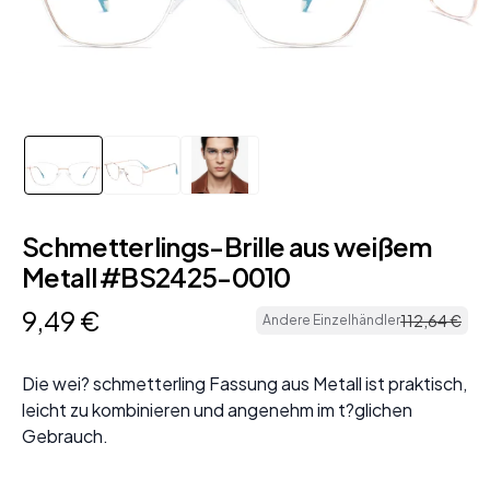
Schmetterlings-Brille aus weißem
Metall #BS2425-0010
9
,
49
€
112
,
64
€
Andere Einzelhändler
Die wei? schmetterling Fassung aus Metall ist praktisch,
leicht zu kombinieren und angenehm im t?glichen
Gebrauch.