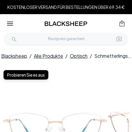
KOSTENLOSER VERSAND FÜR BESTELLUNGEN ÜBER 69,34 €
Blacksheep
/
Alle Produkte
/
Optisch
/
Schmetterlings-Brille aus weißem Metall #BS2425-0010
Probieren Sie es aus