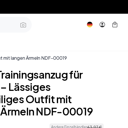
fit mit langen Ärmeln NDF-00019
rainingsanzug für
 – Lässiges
liges Outfit mit
 Ärmeln NDF-00019
63
,
97
€
Andere Einzelhändler