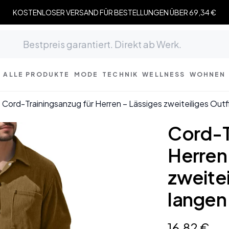
KOSTENLOSER VERSAND FÜR BESTELLUNGEN ÜBER 69,34 €
ALLE PRODUKTE
MODE
TECHNIK
WELLNESS
WOHNEN
Cord-Trainingsanzug für Herren – Lässiges zweiteiliges Out
Cord-T
Herren
zweitei
langen
16
,
82
€