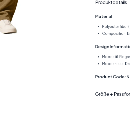
Produktdetails
Material
Polyester fiber 
Composition: Bl
Design Informat
Modestil: Elega
Modeanlass: D
Product Code: 
Größe + Passfo