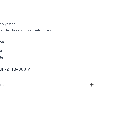
(polyester)
ended fabrics of synthetic fibers
ion
nt
atum
NDF-2TTB-00019
rm