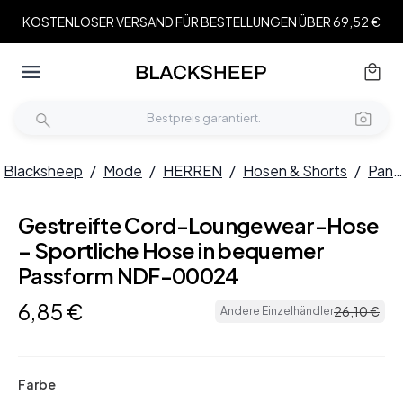
KOSTENLOSER VERSAND FÜR BESTELLUNGEN ÜBER 69,52 €
Blacksheep
/
Mode
/
HERREN
/
Hosen & Shorts
/
Pants & Chinos
Gestreifte Cord-Loungewear-Hose
– Sportliche Hose in bequemer
Passform NDF-00024
6
,
85
€
26
,
10
€
Andere Einzelhändler
Farbe