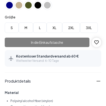
Größe
S
M
L
XL
2XL
3XL
In die Einkaufstasche
Kostenloser Standardversand ab 60 €
Weltweiter Versand: 6–10 Tage
Produktdetails
Material
Polyvinyl alcohol fiber (vinylon)