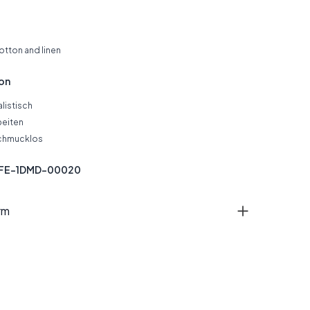
tton and linen
ion
listisch
beiten
chmucklos
SFE-1DMD-00020
rm