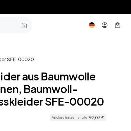
eider SFE-00020
eider aus Baumwolle
inen, Baumwoll-
sskleider SFE-00020
59
,
03
€
Andere Einzelhändler