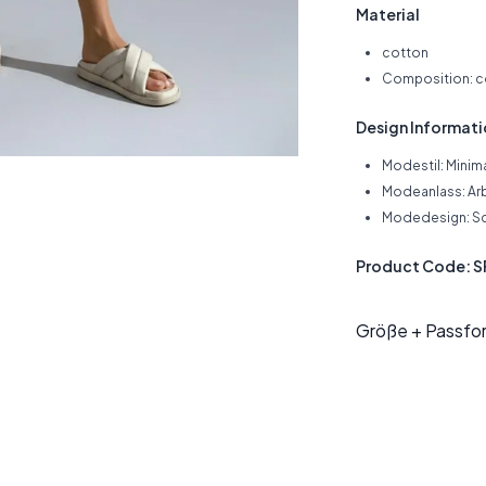
Material
cotton
Composition: co
Design Informat
Modestil: Minima
Modeanlass: Ar
Modedesign: S
Product Code: 
Größe + Passfo