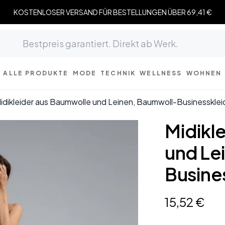
KOSTENLOSER VERSAND FÜR BESTELLUNGEN ÜBER 69,41 €
ALLE PRODUKTE
MODE
TECHNIK
WELLNESS
WOHNEN
idikleider aus Baumwolle und Leinen, Baumwoll-Businesskl
Midikl
und Le
Busine
15
,
52
€