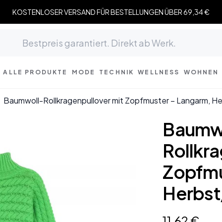
KOSTENLOSER VERSAND FÜR BESTELLUNGEN ÜBER 69,34 €
ALLE PRODUKTE
MODE
TECHNIK
WELLNESS
WOHNEN
Baumwoll-Rollkragenpullover mit Zopfmuster – Langarm, 
Baumw
Rollkr
Zopfmu
Herbst
11
,
62
€