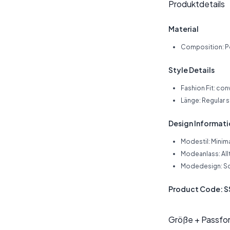
Produktdetails
Material
Composition: P
Style Details
Fashion Fit: con
Länge: Regular 
Design Informat
Modestil: Minima
Modeanlass: All
Modedesign: S
Product Code: 
Größe + Passfo