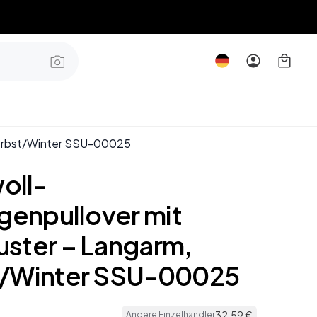
Herbst/Winter SSU-00025
oll-
agenpullover mit
ster – Langarm,
/Winter SSU-00025
32
,
59
€
Andere Einzelhändler