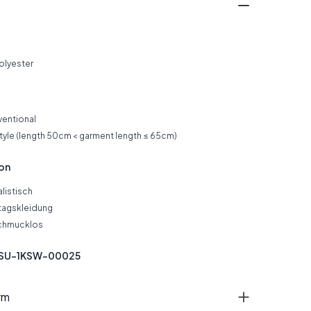
olyester
ventional
style (length 50cm < garment length ≤ 65cm)
ion
listisch
tagskleidung
chmucklos
SSU-1KSW-00025
rm