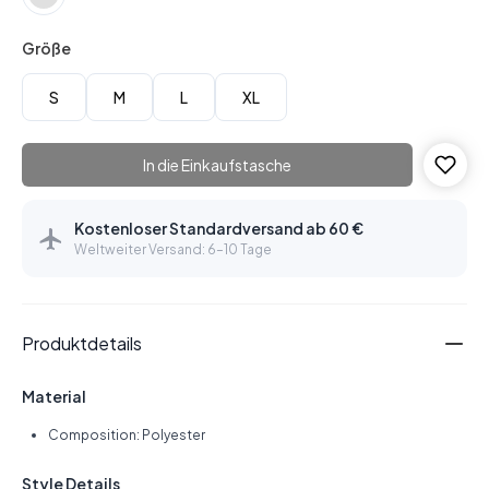
Größe
S
M
L
XL
In die Einkaufstasche
Kostenloser Standardversand ab 60 €
Weltweiter Versand: 6–10 Tage
Produktdetails
Material
Composition: Polyester
Style Details