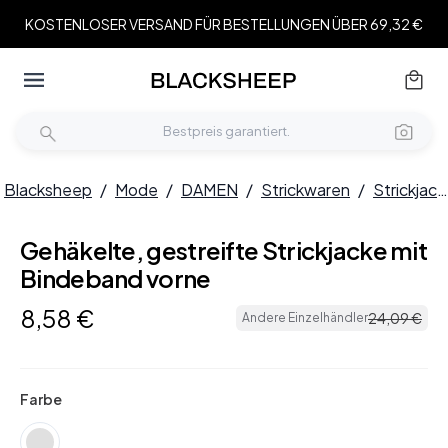
KOSTENLOSER VERSAND FÜR BESTELLUNGEN ÜBER 69,32 €
Blacksheep
/
Mode
/
DAMEN
/
Strickwaren
/
Strickjacken & Cardigans
Gehäkelte, gestreifte Strickjacke mit
Bindeband vorne
8
,
58
€
24
,
09
€
Andere Einzelhändler
Farbe