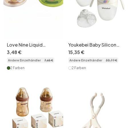
Love Nine Liquid
Youkebei Baby Silicone
Silicone Baby Soothing
Training Sippy Cup
3
,
48
€
15
,
35
€
Pacifier Set
240ml
Andere Einzelhändler
7
,
65
€
Andere Einzelhändler
33
,
77
€
2 Farben
2 Farben