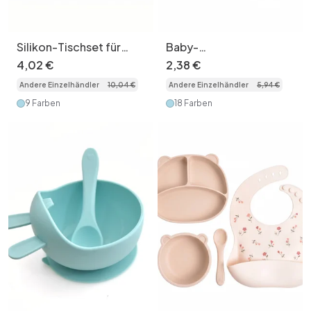
Silikon-Tischset für
Baby-
Babys mit Lätzchen und
Selbstfütterungsset mit
4
,
02
€
2
,
38
€
Besteck – rutschfest
Löffel und Gabel –
Andere Einzelhändler
10
,
04
€
Andere Einzelhändler
5
,
94
€
Silikon & Stahl
9 Farben
18 Farben