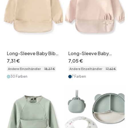
Long-Sleeve Baby Bib
Long-Sleeve Baby
with Catch-All Pocket
Feeding Bib with Catch
7
,
31
€
7
,
05
€
Pocket
Andere Einzelhändler
18
,
27
€
Andere Einzelhändler
17
,
62
€
30 Farben
7 Farben