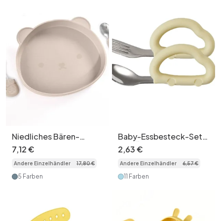
Niedliches Bären-
Baby-Essbesteck-Set
Silikon-Babyteller- und
zum Üben der
7
,
12
€
2
,
63
€
Besteckset –
Selbstfütterung – Löffel
Andere Einzelhändler
17
,
80
€
Andere Einzelhändler
6
,
57
€
lebensmittelecht
& Gabel
5 Farben
11 Farben