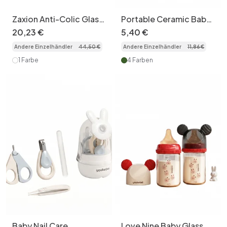
Zaxion Anti-Colic Glass
Portable Ceramic Baby
Baby Bottle Gift Set
Food Scissors with
20
,
23
€
5
,
40
€
Safety Lock
Andere Einzelhändler
44
,
50
€
Andere Einzelhändler
11
,
86
€
1 Farbe
4 Farben
Baby Nail Care
Love Nine Baby Glass