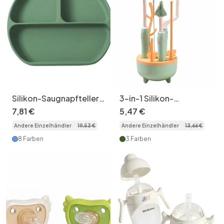
Silikon-Saugnapfteller
3-in-1 Silikon-
für Babys mit
Flaschenbürsten-Set
7
,
81
€
5
,
47
€
Trennwänden und
mit Abtropfgestell
Andere Einzelhändler
19
,
53
€
Andere Einzelhändler
13
,
66
€
Deckel – Fütterung von
Kleinkindern
8 Farben
3 Farben