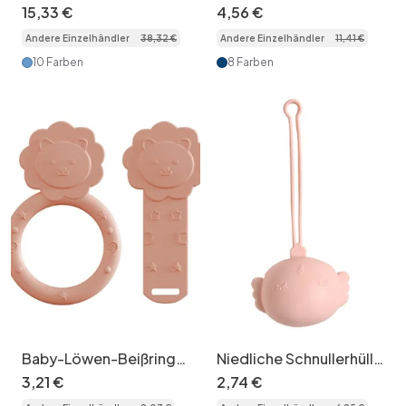
Babyfütterungsset mit
Babyteller – Saugfuß &
15
,
33
€
4
,
56
€
Saugnapfplatte und
Bärenmotiv
Andere Einzelhändler
38
,
32
€
Andere Einzelhändler
11
,
41
€
Lätzchen
10 Farben
8 Farben
Baby-Löwen-Beißring-
Niedliche Schnullerhülle
Set aus Silikon –
aus Silikon – Tragbarer
3
,
21
€
2
,
74
€
Beruhigt das
Beißringhalter für Babys