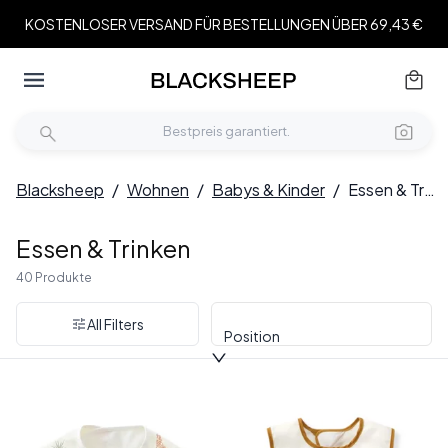
KOSTENLOSER VERSAND FÜR BESTELLUNGEN ÜBER 69,43 €
Blacksheep
/
Wohnen
/
Babys & Kinder
/
Essen & Trinken
Essen & Trinken
40 Produkte
All Filters
Position