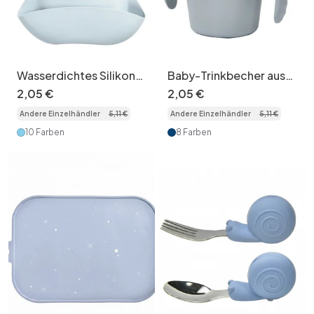
Wasserdichtes Silikon-
Baby-Trinkbecher aus
Baby-Lätzchen mit
Silikon mit Griffen und
2
,
05
€
2
,
05
€
Auffangtasche für
Strohhalm –
Andere Einzelhändler
5
,
11
€
Andere Einzelhändler
5
,
11
€
Essensreste
auslaufsicher
10 Farben
8 Farben