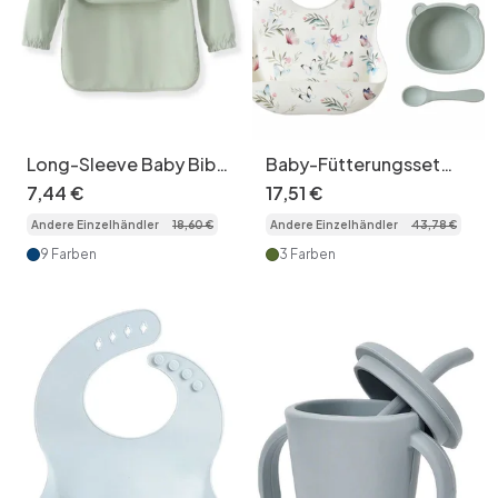
Long-Sleeve Baby Bib
Baby-Fütterungsset
with Food Catcher
aus Silikon mit
7
,
44
€
17
,
51
€
Pocket
Saugnapfplatte und
Andere Einzelhändler
18
,
60
€
Andere Einzelhändler
43
,
78
€
Lätzchen
9 Farben
3 Farben