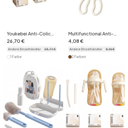
Youkebei Anti-Colic
Multifunctional Anti-
PPSU Baby Bottle
Scald Baby Bottle
26
,
70
€
4
,
08
€
Newborn Gift Set
Tongs - Heat Resistant
Andere Einzelhändler
58
,
74
€
Andere Einzelhändler
8
,
96
€
1 Farbe
2 Farben