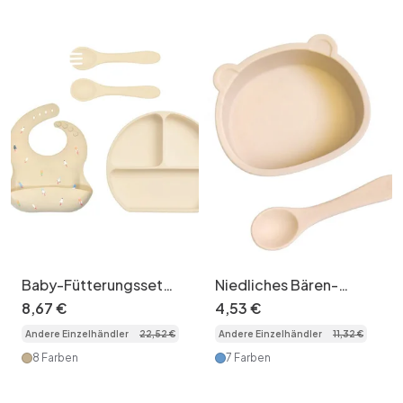
Baby-Fütterungsset
Niedliches Bären-
aus Silikon –
Silikon-Baby-
8
,
67
€
4
,
53
€
Saugnapfteller,
Fütterungsset mit
Andere Einzelhändler
22
,
52
€
Andere Einzelhändler
11
,
32
€
Lätzchen & Besteck
Schüssel und Löffel
8 Farben
7 Farben