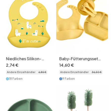
Niedliches Silikon-
Baby-Fütterungsset
Lätzchen mit
aus Silikon mit
2
,
74
€
14
,
60
€
Tiermotiven –
Saugnapfplatte und
Andere Einzelhändler
6
,
85
€
Andere Einzelhändler
36
,
50
€
wasserdicht und
Lätzchen – 5-teilig
verstellbar
18 Farben
9 Farben