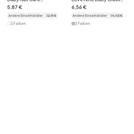
Grooming Kit - Safe &
Feeding Bottle with
5
,
87
€
6
,
56
€
Portable Manicure Set
Mickey Ears Cap
Andere Einzelhändler
12
,
91
€
Andere Einzelhändler
14
,
43
€
2 Farben
2 Farben