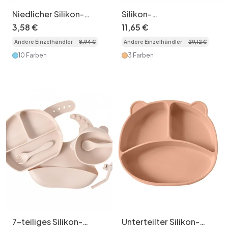
Niedlicher Silikon-
Silikon-
Saugnapf-Babynapf –
Babyfütterungsset mit
3
,
58
€
11
,
65
€
auslaufsicher für
Saugnapfplatte und
Andere Einzelhändler
8
,
94
€
Andere Einzelhändler
29
,
12
€
Kleinkinder
Lätzchen
10 Farben
3 Farben
7-teiliges Silikon-
Unterteilter Silikon-