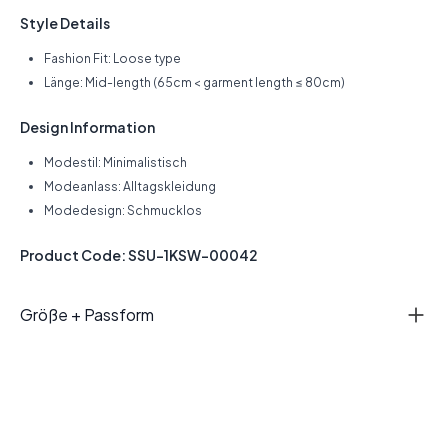
Style Details
Fashion Fit: Loose type
Länge: Mid-length (65cm < garment length ≤ 80cm)
Design Information
Modestil: Minimalistisch
Modeanlass: Alltagskleidung
Modedesign: Schmucklos
Product Code: SSU-1KSW-00042
Größe + Passform