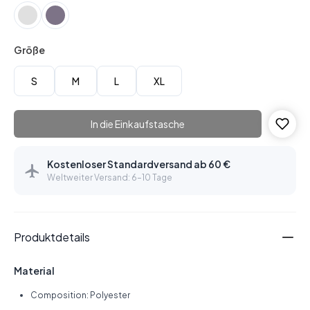
Größe
S
M
L
XL
In die Einkaufstasche
Kostenloser Standardversand ab 60 €
Weltweiter Versand: 6–10 Tage
Produktdetails
Material
Composition: Polyester