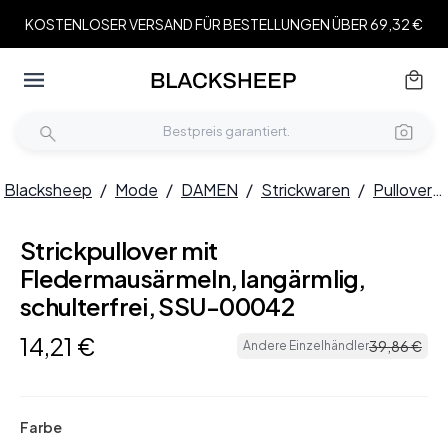
KOSTENLOSER VERSAND FÜR BESTELLUNGEN ÜBER 69,32 €
Blacksheep
/
Mode
/
DAMEN
/
Strickwaren
/
Pullover
/
Strickpullover mit
Fledermausärmeln, langärmlig,
schulterfrei, SSU-00042
14
,
21
€
39
,
86
€
Andere Einzelhändler
Farbe