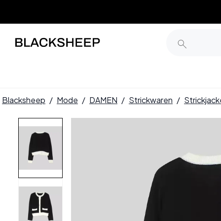
Blacksheep
/
Mode
/
DAMEN
/
Strickwaren
/
Strickjac