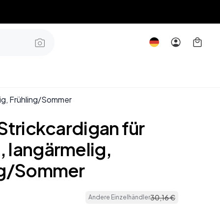
lig, Frühling/Sommer
Strickcardigan für
 langärmelig,
ng/Sommer
30
,
16
€
Andere Einzelhändler