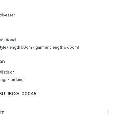
olyester
ventional
style (length 50cm < garment length ≤ 65cm)
ion
listisch
tagskleidung
SSU-1KCG-00045
rm