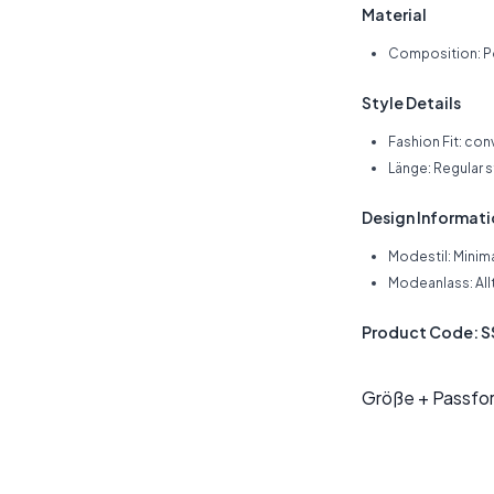
Material
Composition: P
Style Details
Fashion Fit: con
Länge: Regular 
Design Informat
Modestil: Minima
Modeanlass: All
Product Code: 
Größe + Passfo