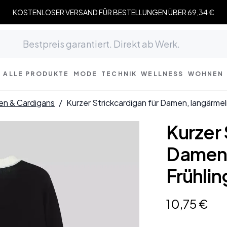
KOSTENLOSER VERSAND FÜR BESTELLUNGEN ÜBER 69,34 €
ALLE PRODUKTE
MODE
TECHNIK
WELLNESS
WOHNEN
ken & Cardigans
/
Kurzer Strickcardigan für Damen, langärme
Kurzer 
Damen,
Frühli
10
,
75
€