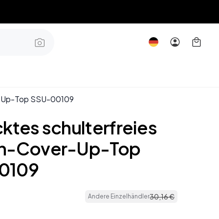
er-Up-Top SSU-00109
ktes schulterfreies
en-Cover-Up-Top
0109
30
,
16
€
Andere Einzelhändler