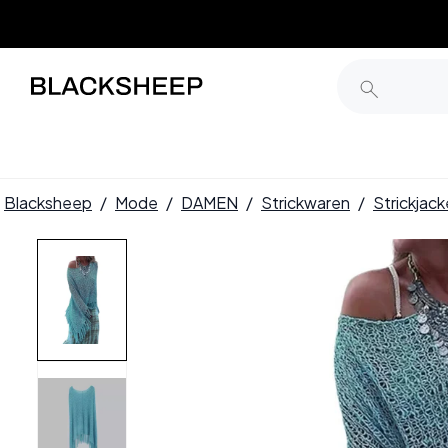
Blacksheep
/
Mode
/
DAMEN
/
Strickwaren
/
Strickjac