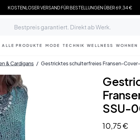
KOSTENLOSER VERSAND FÜR BESTELLUNGEN ÜBER 69,34 €
ALLE PRODUKTE
MODE
TECHNIK
WELLNESS
WOHNEN
ken & Cardigans
/
Gestricktes schulterfreies Fransen-Cov
Gestric
Frans
SSU-0
10
,
75
€