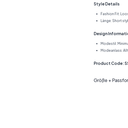
Style Details
Fashion Fit: Loo
Länge: Short st
Design Informat
Modestil: Minima
Modeanlass: All
Product Code: 
Größe + Passfo