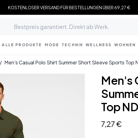
KOSTENLOSER VERSAND FÜR BESTELLUNGEN ÜBER 69,27 €
ALLE PRODUKTE
MODE
TECHNIK
WELLNESS
WOHNEN
/
Men's Casual Polo Shirt Summer Short Sleeve Sports To
Men's C
Summer
Top N
7
,
27
€