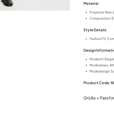
Material
Polyester fiber 
Composition: Bl
Style Details
Fashion Fit: Co
Design Informat
Modestil: Elega
Modeanlass: All
Modedesign: S
Product Code: 
Größe + Passfo