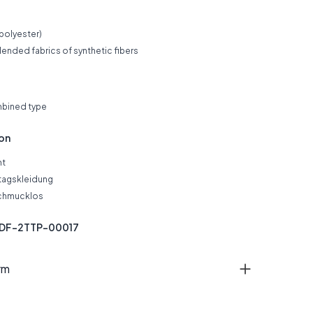
(polyester)
ended fabrics of synthetic fibers
mbined type
ion
nt
tagskleidung
chmucklos
NDF-2TTP-00017
rm