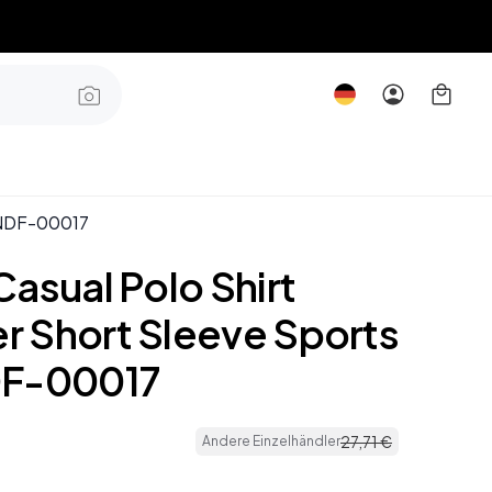
p NDF-00017
asual Polo Shirt
 Short Sleeve Sports
DF-00017
27
,
71
€
Andere Einzelhändler