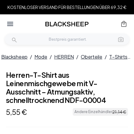
KOSTENLOSER VERSAND FÜR BESTELLUNGEN ÜBER 69,32 €
Blacksheep
/
Mode
/
HERREN
/
Oberteile
/
T-Shirts
/
Herren-T-Shirt aus
Leinenmischgewebe mit V-
Ausschnitt – Atmungsaktiv,
schnelltrocknend NDF-00004
5
,
55
€
21
,
14
€
Andere Einzelhändler