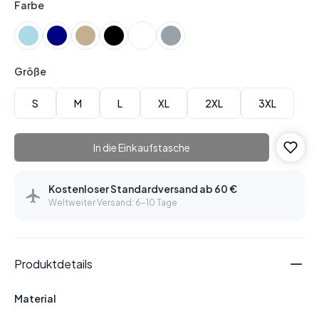
Farbe
Größe
S
M
L
XL
2XL
3XL
In die Einkaufstasche
Kostenloser Standardversand ab 60 €
Weltweiter Versand: 6–10 Tage
Produktdetails
Material