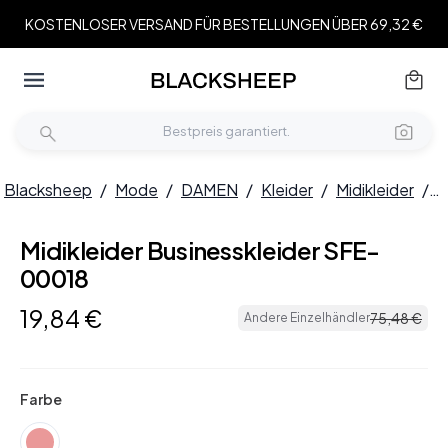
KOSTENLOSER VERSAND FÜR BESTELLUNGEN ÜBER 69,32 €
Blacksheep
/
Mode
/
DAMEN
/
Kleider
/
Midikleider
/
M
Midikleider Businesskleider SFE-
00018
19
,
84
€
75
,
48
€
Andere Einzelhändler
Farbe