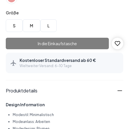
Größe
S
M
L
In die Einkaufstasche
Kostenloser Standardversand ab 60 €
Weltweiter Versand: 6–10 Tage
Produktdetails
Design Information
Modestil: Minimalistisch
Modeanlass: Arbeiten
Modedesign: Blumen