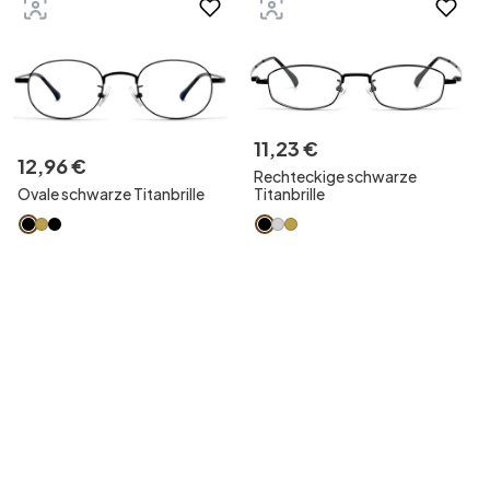
11
,
23
€
12
,
96
€
Rechteckige schwarze
Ovale schwarze Titanbrille
Titanbrille