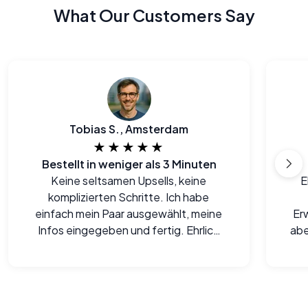
What Our Customers Say
Tobias S., Amsterdam
★★★★★
Bestellt in weniger als 3 Minuten
Keine seltsamen Upsells, keine
E
komplizierten Schritte. Ich habe
einfach mein Paar ausgewählt, meine
Er
Infos eingegeben und fertig. Ehrlich
abe
gesagt, einer der einfachsten Online-
Checkouts, die ich seit langem
gemacht habe.