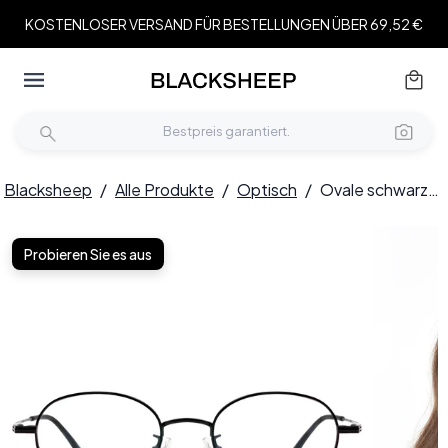
KOSTENLOSER VERSAND FÜR BESTELLUNGEN ÜBER 69,52 €
Blacksheep
/
Alle Produkte
/
Optisch
/
Ovale schwarze Titanbrille #BS1913-0248
Probieren Sie es aus