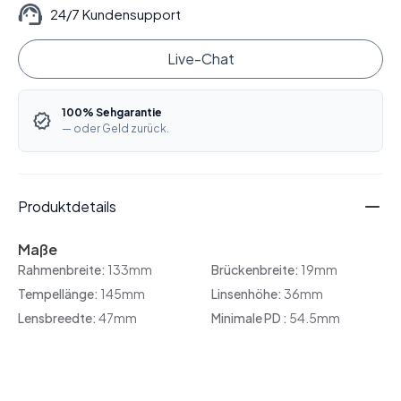
24/7 Kundensupport
Live-Chat
100% Sehgarantie
— oder Geld zurück.
Produktdetails
Maße
Rahmenbreite:
133mm
Brückenbreite:
19mm
Tempellänge:
145mm
Linsenhöhe:
36mm
Lensbreedte:
47mm
Minimale PD :
54.5mm