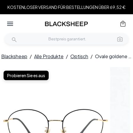
KOSTENLOSER VERSAND FÜR BESTELLUNGEN ÜBER 69,52 €
Blacksheep
/
Alle Produkte
/
Optisch
/
Ovale goldene Titanbrille #BS0406-0325
Probieren Sie es aus