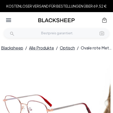
KOSTENLOSER VERSAND FÜR BESTELLUNGEN ÜBER 69,52 €
Blacksheep
/
Alle Produkte
/
Optisch
/
Ovale rote Metallbrille #BS0420-0321