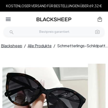
KOSTENLOSER VERSAND FÜR BESTELLUNGEN ÜBER 69,32 €
Blacksheep
/
Alle Produkte
/
Schmetterlings-Schildpatt-TR90-Sonnenbrille #BS0406-0679