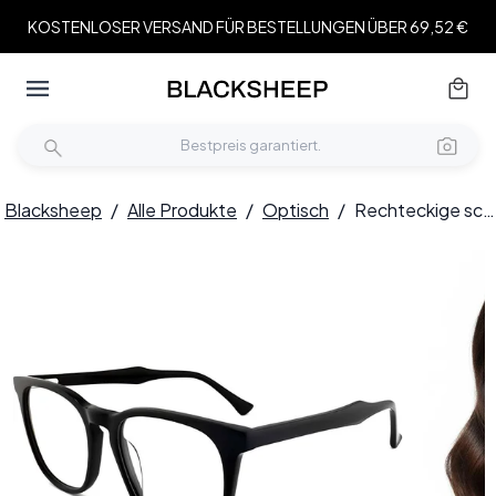
KOSTENLOSER VERSAND FÜR BESTELLUNGEN ÜBER 69,52 €
Blacksheep
/
Alle Produkte
/
Optisch
/
Rechteckige schwarze Acetatbrille #BS2012-0231