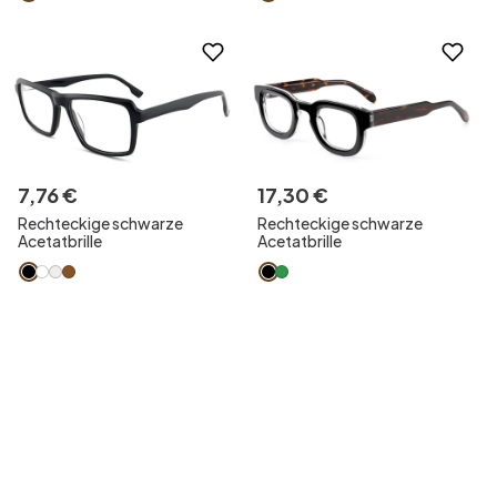
7
,
76
€
17
,
30
€
Rechteckige schwarze
Rechteckige schwarze
Acetatbrille
Acetatbrille