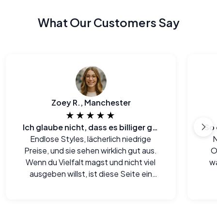
What Our Customers Say
Zoey R., Manchester
★★★★★
Ich glaube nicht, dass es billiger geht.
Endlose Styles, lächerlich niedrige
N
Preise, und sie sehen wirklich gut aus.
O
Wenn du Vielfalt magst und nicht viel
wa
ausgeben willst, ist diese Seite ein
Goldgrube.
pe