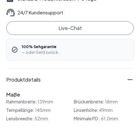
24/7 Kundensupport
Live-Chat
100% Sehgarantie
— oder Geld zurück.
Produktdetails
Maße
Rahmenbreite:
139mm
Brückenbreite:
18mm
Tempellänge:
145mm
Linsenhöhe:
49mm
Lensbreedte:
52mm
Minimale PD :
61.0mm