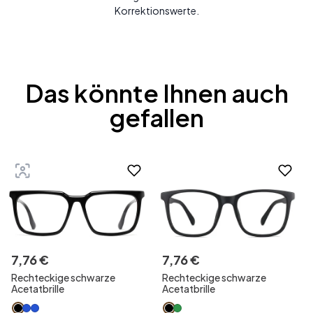
Korrektionswerte.
Das könnte Ihnen auch
gefallen
7
,
76
€
7
,
76
€
Rechteckige schwarze
Rechteckige schwarze
Acetatbrille
Acetatbrille