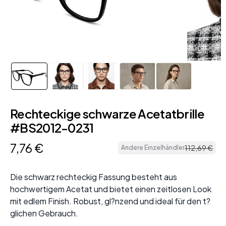
Rechteckige schwarze Acetatbrille
#BS2012-0231
7
,
76
€
112
,
69
€
Andere Einzelhändler
Die schwarz rechteckig Fassung besteht aus
hochwertigem Acetat und bietet einen zeitlosen Look
mit edlem Finish. Robust, gl?nzend und ideal für den t?
glichen Gebrauch.