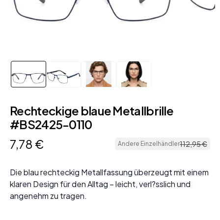
Rechteckige blaue Metallbrille
#BS2425-0110
7
,
78
€
112
,
95
€
Andere Einzelhändler
Die blau rechteckig Metallfassung überzeugt mit einem
klaren Design für den Alltag – leicht, verl?sslich und
angenehm zu tragen.