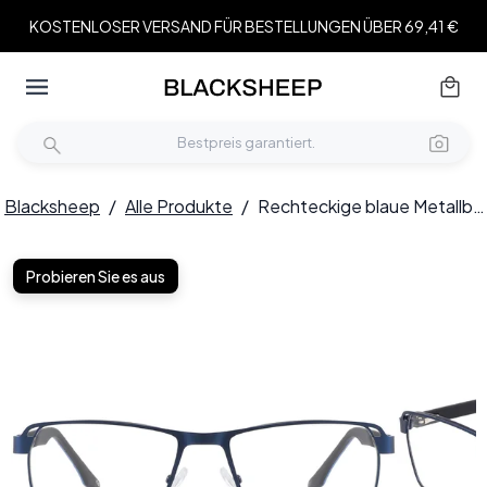
KOSTENLOSER VERSAND FÜR BESTELLUNGEN ÜBER 69,41 €
Blacksheep
/
Alle Produkte
/
Rechteckige blaue Metallbrille #BS2425-0110
Probieren Sie es aus