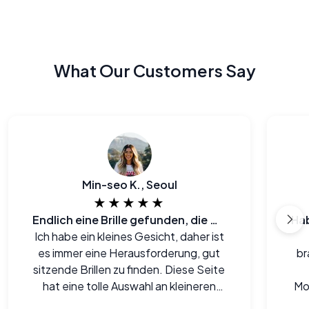
What Our Customers Say
Min-seo K., Seoul
★★★★★
Endlich eine Brille gefunden, die mir passt und auch noch gut für meinen Geldbeutel ist.
Ich habe ein kleines Gesicht, daher ist
es immer eine Herausforderung, gut
br
sitzende Brillen zu finden. Diese Seite
hat eine tolle Auswahl an kleineren
Mo
Fassungen, die mir wirklich gut