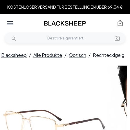
KOSTENLOSER VERSAND FÜR BESTELLUNGEN ÜBER 69,34 €
Blacksheep
/
Alle Produkte
/
Optisch
/
Rechteckige goldene Metallbrille #BS0420-0267