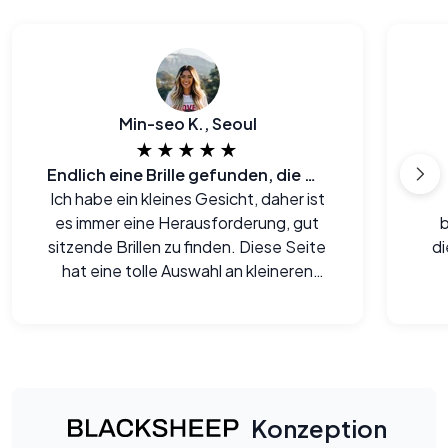
Min-seo K., Seoul
★★★★★
Endlich eine Brille gefunden, die mir passt und auch noch gut für meinen Geldbeutel ist.
Ich habe ein kleines Gesicht, daher ist
es immer eine Herausforderung, gut
sitzende Brillen zu finden. Diese Seite
di
hat eine tolle Auswahl an kleineren
Fassungen, die mir wirklich gut
stehen.
Konzeption