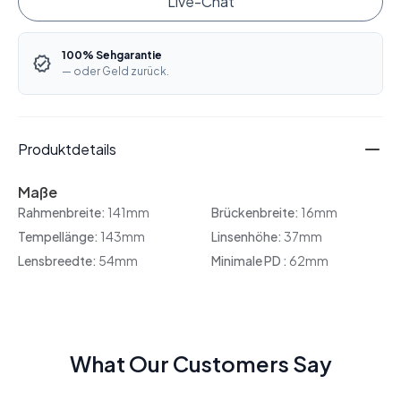
Live-Chat
100% Sehgarantie
— oder Geld zurück.
Produktdetails
Maße
Rahmenbreite:
141mm
Brückenbreite:
16mm
Tempellänge:
143mm
Linsenhöhe:
37mm
Lensbreedte:
54mm
Minimale PD :
62mm
What Our Customers Say