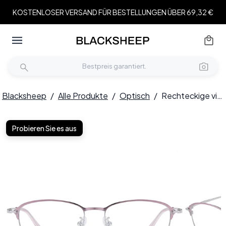
KOSTENLOSER VERSAND FÜR BESTELLUNGEN ÜBER 69,32 €
Blacksheep
/
Alle Produkte
/
Optisch
/
Rechteckige violette Titanbrille #BS1913-0418
Probieren Sie es aus