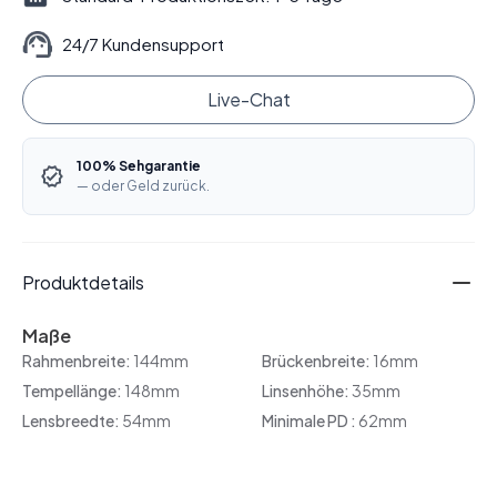
24/7 Kundensupport
Live-Chat
100% Sehgarantie
— oder Geld zurück.
Produktdetails
Maße
Rahmenbreite:
144mm
Brückenbreite:
16mm
Tempellänge:
148mm
Linsenhöhe:
35mm
Lensbreedte:
54mm
Minimale PD :
62mm