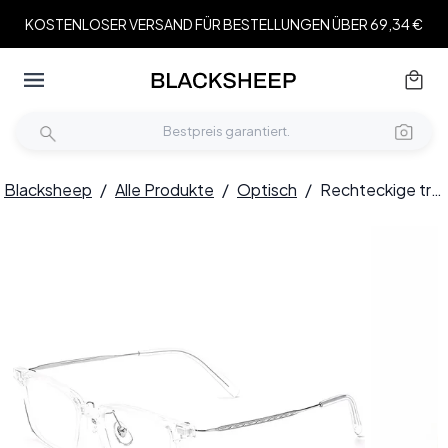
KOSTENLOSER VERSAND FÜR BESTELLUNGEN ÜBER 69,34 €
Blacksheep
/
Alle Produkte
/
Optisch
/
Rechteckige transparente Titanbrille #BS2419-0079